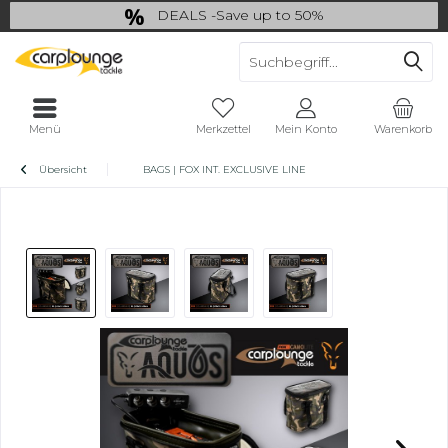
DEALS -Save up to 50%
last Chance: ... if gone then gone
Menü
Merkzettel
Mein Konto
Warenkorb
Übersicht
BAGS | FOX INT. EXCLUSIVE LINE