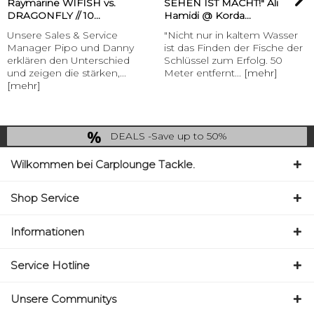
Raymarine WIFISH vs.
SEHEN IST MACHT!" Ali
DRAGONFLY // 10...
Hamidi @ Korda...
Unsere Sales & Service
"Nicht nur in kaltem Wasser
Manager Pipo und Danny
ist das Finden der Fische der
erklären den Unterschied
Schlüssel zum Erfolg. 50
und zeigen die stärken,...
Meter entfernt...
[mehr]
[mehr]
DEALS -Save up to 50%
last Chance: ... if gone then gone
Wilkommen bei Carplounge Tackle.
Shop Service
Informationen
Service Hotline
Unsere Communitys