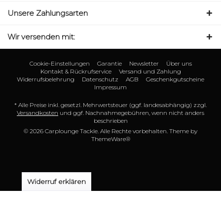
Unsere Zahlungsarten
Wir versenden mit:
Cookie-Einstellungen
Garantie
Newsletter
Über uns
Kontakt & Rückrufservice
Versand und Zahlung
Widerrufsbelehrung
Datenschutz
AGB
Geschenkgutscheine
Impressum
* Alle Preise inkl. gesetzl. Mehrwertsteuer (ggf. landesabhängig) zzgl.
Versandkosten
und ggf. Nachnahmegebühren, wenn nicht anders
beschrieben
© 2026 Carplounge Tackle. Alle Rechte vorbehalten. Theme by
ThemeWare®
Widerruf erklären