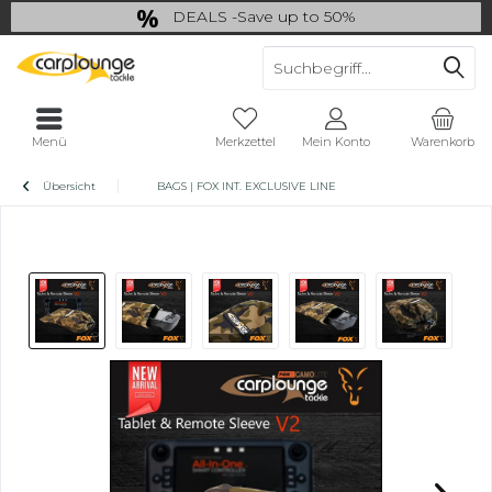
DEALS -Save up to 50%
last Chance: ... if gone then gone
Menü
Merkzettel
Mein Konto
Warenkorb
Übersicht
BAGS | FOX INT. EXCLUSIVE LINE