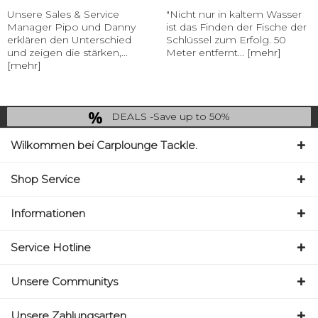
Unsere Sales & Service
"Nicht nur in kaltem Wasser
Manager Pipo und Danny
ist das Finden der Fische der
erklären den Unterschied
Schlüssel zum Erfolg. 50
und zeigen die stärken,...
Meter entfernt...
[mehr]
[mehr]
DEALS -Save up to 50%
last Chance: ... if gone then gone
Wilkommen bei Carplounge Tackle.
Shop Service
Informationen
Service Hotline
Unsere Communitys
Unsere Zahlungsarten