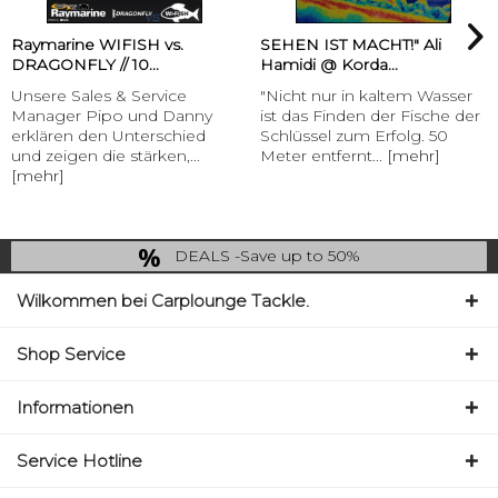
Raymarine WIFISH vs.
SEHEN IST MACHT!" Ali
DRAGONFLY // 10...
Hamidi @ Korda...
Unsere Sales & Service
"Nicht nur in kaltem Wasser
Manager Pipo und Danny
ist das Finden der Fische der
erklären den Unterschied
Schlüssel zum Erfolg. 50
und zeigen die stärken,...
Meter entfernt...
[mehr]
[mehr]
DEALS -Save up to 50%
last Chance: ... if gone then gone
Wilkommen bei Carplounge Tackle.
Shop Service
Informationen
Service Hotline