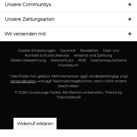
Unsere Communitys
Unsere Zahlungsarten
Wir versenden mit:
Cookie-Einstellungen
Garantie
Newsletter
Über uns
Kontakt & Rückrufservice
Versand und Zahlung
Widerrufsbelehrung
Datenschutz
AGB
Geschenkgutscheine
Impressum
* Alle Preise inkl. gesetzl. Mehrwertsteuer (ggf. landesabhängig) zzgl.
Versandkosten
und ggf. Nachnahmegebühren, wenn nicht anders
beschrieben
© 2026 Carplounge Tackle. Alle Rechte vorbehalten. Theme by
ThemeWare®
Widerruf erklären