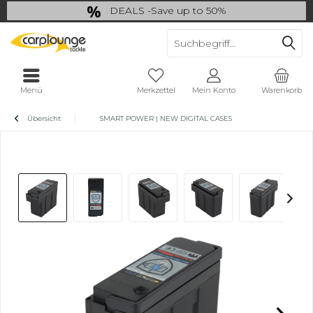
DEALS -Save up to 50%
last Chance: ... if gone then gone
Menü
Merkzettel
Mein Konto
Warenkorb
Übersicht
SMART POWER | NEW DIGITAL CASES