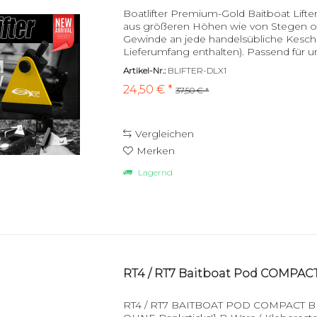
Boatlifter Premium-Gold Baitboat Lifte
aus größeren Höhen wie von Stegen o
Gewinde an jede handelsübliche Kesch
Lieferumfang enthalten). Passend für 
verhindert ein...
Artikel-Nr.:
BLIFTER-DLX1
24,50 € *
37,50 € *
Vergleichen
Merken
Lagernd
RT4 / RT7 Baitboat Pod COMPACT
RT4 / RT7 BAITBOAT POD COMPACT BLAC