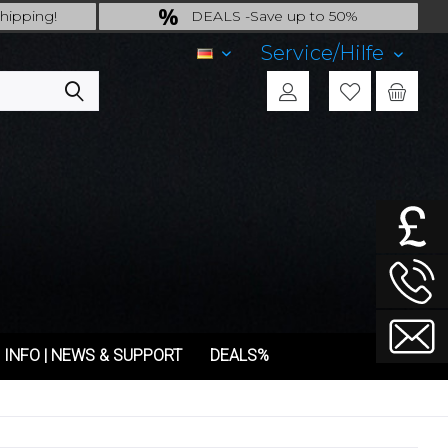
hipping!
DEALS -Save up to 50%
ckweeks incl.!
last Chance: ... if gone then gone
Service/Hilfe
DE
INFO | NEWS & SUPPORT
DEALS%