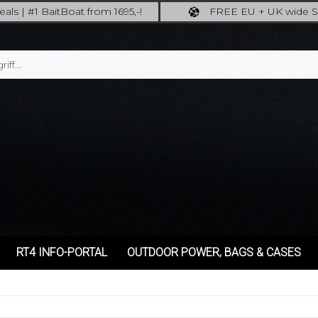
als | #1 BaitBoat from 1695,-!
FREE EU + UK wide S
ore: upgrade your fishing now!
full insured shipping during Bla
RT4 INFO-PORTAL
OUTDOOR POWER, BAGS & CASES