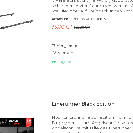
OHNE Banksticks!] B-Ware ( Kleberes
sich in den letzten Jahren weltweit an
Steilufer oder auf Steinpackungen - mit
Einsatzbereit! Durch die offene...
Artikel-Nr.:
SIN-COMPOD-BLK-V2
95,00 € *
149,00 € *
Vergleichen
Merken
Lagernd
Linerunner Black Edition
Neu| Linerunner Black Edition Nehme
Dinghy heraus, um Angelschnüre verdr
Angelschnüre mit Hilfe des Linerunner z