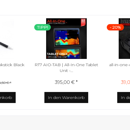
TIPP!
- 20%
stick Black
RT7 AIO-TAB | All-In-One Tablet
all-in-one
Unit -...
395,00 € *
39,0
,50 € *
nkorb
In den
Warenkorb
In d