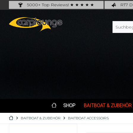
5000+ Top Reviews! ★ ★ ★ ★ ★
RT7 De
Carplounge: int. #1 Products & Service
Catch m
SHOP
BAITBOAT & ZUBEHÖR
BAITBOAT & ZUBEHÖR
BAITBOAT ACCESSOIRS