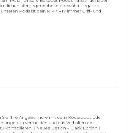
te am POD ) Unsere Baitboat Pods und Stands haben
 sämtlichen ufergegebenheiten bewährt - egal ob
 unseren Pods ist dein RT4 / RT7 immer Griff- und
n Sie Ihre Angelschnüre mit dem Köderboot oder
ehungen zu vermeiden und das Verhalten der
u kontrollieren. | Neues Design – Black Edition |