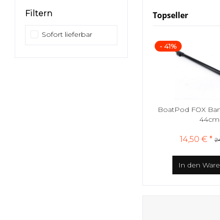
Filtern
Topseller
Sofort lieferbar
- 41%
BoatPod FOX Bank
44cm
14,50 € *
24
In den
Ware