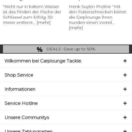
"Nicht nur in kaltem Wasser
Henk Suylen Proline ''Mit
ist das Finden der Fische der
den Futterschnecken bietet
Schlüssel zum Erfolg. 50
die Carplounge ihren
Meter entfernt...
[mehr]
Kunden einen Vorteil...
[mehr]
DEALS -Save up to 50%
last Chance: ... if gone then gone
Wilkommen bei Carplounge Tackle.
Shop Service
Informationen
Service Hotline
Unsere Communitys
Unsere Zahlungsarten