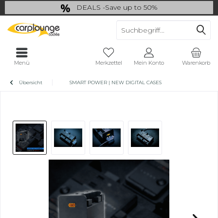
DEALS -Save up to 50%
last Chance: ... if gone then gone
Menü
Merkzettel
Mein Konto
Warenkorb
Übersicht
SMART POWER | NEW DIGITAL CASES