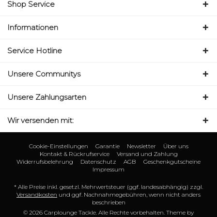
Shop Service
Informationen
Service Hotline
Unsere Communitys
Unsere Zahlungsarten
Wir versenden mit:
Cookie-Einstellungen
Garantie
Newsletter
Über uns
Kontakt & Rückrufservice
Versand und Zahlung
Widerrufsbelehrung
Datenschutz
AGB
Geschenkgutscheine
Impressum
* Alle Preise inkl. gesetzl. Mehrwertsteuer (ggf. landesabhängig) zzgl.
Versandkosten
und ggf. Nachnahmegebühren, wenn nicht anders
beschrieben
© 2026 Carplounge Tackle. Alle Rechte vorbehalten. Theme by