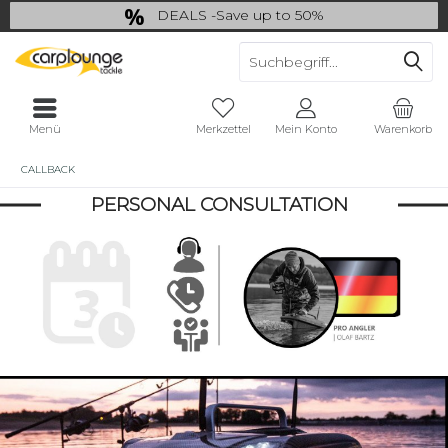
DEALS -Save up to 50%
last Chance: ... if gone then gone
Menü
Merkzettel
Mein Konto
Warenkorb
CALLBACK
PERSONAL CONSULTATION