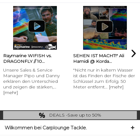
Raymarine WIFISH vs.
SEHEN IST MACHT!" Ali
DRAGONFLY // 10...
Hamidi @ Korda...
Unsere Sales & Service
"Nicht nur in kaltem Wasser
Manager Pipo und Danny
ist das Finden der Fische der
erklären den Unterschied
Schlüssel zum Erfolg. 50
und zeigen die stärken,...
Meter entfernt...
[mehr]
[mehr]
DEALS -Save up to 50%
last Chance: ... if gone then gone
Wilkommen bei Carplounge Tackle.