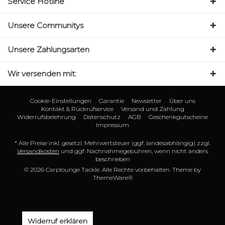
Service Hotline
Unsere Communitys
Unsere Zahlungsarten
Wir versenden mit:
Cookie-Einstellungen
Garantie
Newsletter
Über uns
Kontakt & Rückrufservice
Versand und Zahlung
Widerrufsbelehrung
Datenschutz
AGB
Geschenkgutscheine
Impressum
* Alle Preise inkl. gesetzl. Mehrwertsteuer (ggf. landesabhängig) zzgl.
Versandkosten
und ggf. Nachnahmegebühren, wenn nicht anders
beschrieben
© 2026 Carplounge Tackle. Alle Rechte vorbehalten. Theme by
ThemeWare®
Widerruf erklären