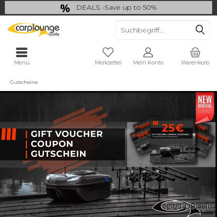
DEALS -Save up to 50%
last Chance: ... if gone then gone
Menü
Merkzettel
Mein Konto
Warenkorb
Gutscheine