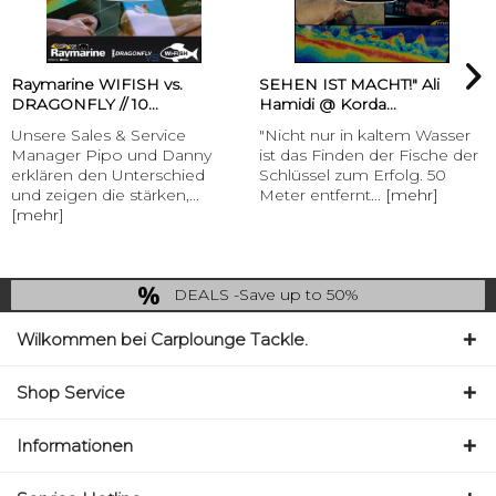
Raymarine WIFISH vs.
SEHEN IST MACHT!" Ali
DRAGONFLY // 10...
Hamidi @ Korda...
Unsere Sales & Service
"Nicht nur in kaltem Wasser
Manager Pipo und Danny
ist das Finden der Fische der
erklären den Unterschied
Schlüssel zum Erfolg. 50
und zeigen die stärken,...
Meter entfernt...
[mehr]
[mehr]
DEALS -Save up to 50%
last Chance: ... if gone then gone
Wilkommen bei Carplounge Tackle.
Shop Service
Informationen