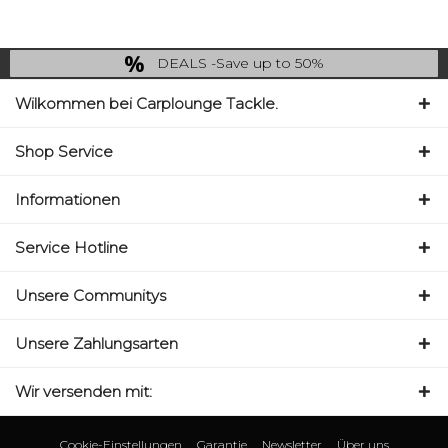
DEALS -Save up to 50%
last Chance: ... if gone then gone
Wilkommen bei Carplounge Tackle.
Shop Service
Informationen
Service Hotline
Unsere Communitys
Unsere Zahlungsarten
Wir versenden mit:
Cookie-Einstellungen
Garantie
Newsletter
Über uns