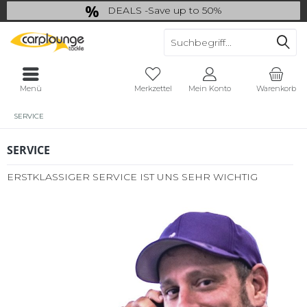
DEALS -Save up to 50%
last Chance: ... if gone then gone
Menü
Merkzettel
Mein Konto
Warenkorb
SERVICE
SERVICE
ERSTKLASSIGER SERVICE IST UNS SEHR WICHTIG