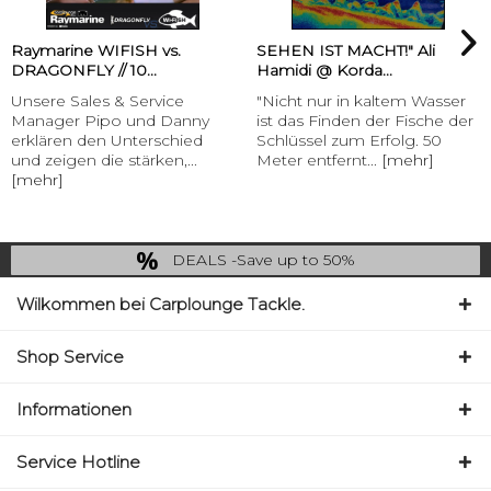
Raymarine WIFISH vs.
SEHEN IST MACHT!" Ali
DRAGONFLY // 10...
Hamidi @ Korda...
Unsere Sales & Service
"Nicht nur in kaltem Wasser
Manager Pipo und Danny
ist das Finden der Fische der
erklären den Unterschied
Schlüssel zum Erfolg. 50
und zeigen die stärken,...
Meter entfernt...
[mehr]
[mehr]
DEALS -Save up to 50%
last Chance: ... if gone then gone
Wilkommen bei Carplounge Tackle.
Shop Service
Informationen
Service Hotline