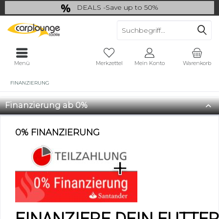
DEALS -Save up to 50%
last Chance: ... if gone then gone
Menü
Merkzettel
Mein Konto
Warenkorb
FINANZIERUNG
Finanzierung ab 0%
0% FINANZIERUNG
FINANZIERE DEIN FUTTE