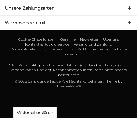
Unsere Zahlungsarten
Wir versenden mit:
Cookie-Einstellungen
Garantie
Newsletter
Über uns
Kontakt & Rückrufservice
Versand und Zahlung
Widerrufsbelehrung
Datenschutz
AGB
Geschenkgutscheine
Impressum
* Alle Preise inkl. gesetzl. Mehrwertsteuer (ggf. landesabhängig) zzgl.
Versandkosten
und ggf. Nachnahmegebühren, wenn nicht anders
beschrieben
© 2026 Carplounge Tackle. Alle Rechte vorbehalten. Theme by
ThemeWare®
Widerruf erklären