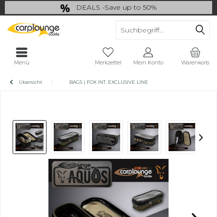
DEALS -Save up to 50%
last Chance: ... if gone then gone
Menü
Merkzettel
Mein Konto
Warenkorb
Übersicht
BAGS | FOX INT. EXCLUSIVE LINE