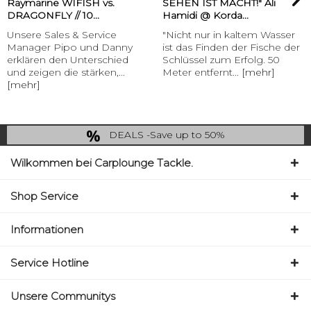
Raymarine WIFISH vs.
SEHEN IST MACHT!" Ali
DRAGONFLY // 10...
Hamidi @ Korda...
Unsere Sales & Service
"Nicht nur in kaltem Wasser
Manager Pipo und Danny
ist das Finden der Fische der
erklären den Unterschied
Schlüssel zum Erfolg. 50
und zeigen die stärken,...
Meter entfernt...
[mehr]
[mehr]
DEALS -Save up to 50%
last Chance: ... if gone then gone
Wilkommen bei Carplounge Tackle.
Shop Service
Informationen
Service Hotline
Unsere Communitys