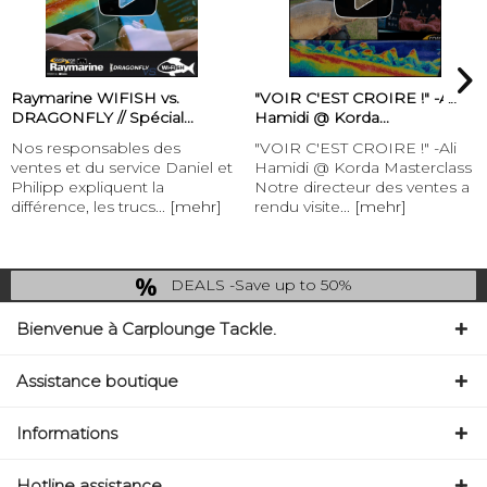
Raymarine WIFISH vs.
"VOIR C'EST CROIRE !" -Ali
DRAGONFLY // Spécial...
Hamidi @ Korda...
Nos responsables des
"VOIR C'EST CROIRE !" -Ali
ventes et du service Daniel et
Hamidi @ Korda Masterclass
Philipp expliquent la
Notre directeur des ventes a
différence, les trucs...
[mehr]
rendu visite...
[mehr]
DEALS -Save up to 50%
last Chance: ... if gone then gone
Bienvenue à Carplounge Tackle.
Assistance boutique
Informations
Hotline assistance