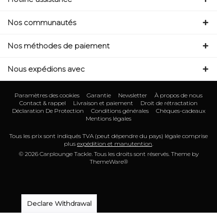
Nos communautés
Nos méthodes de paiement
Nous expédions avec
Paramètres des cookies
Garantie
Newsletter
À propos de nous
Contact & rappel
Livraison et paiement
Droit de rétractation
Déclaration De Protection
Conditions générales
Chèques-cadeaux
Mentions légales
Tous les prix sont indiqués TVA (peut dépendre du pays) légale comprise
plus
expédition et manutention
.
© 2026 Carplounge Tackle. Tous les droits sont réservés. Theme by
ThemeWare®
Declare Withdrawal