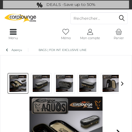
DEALS -Save up to 50%
last Chance: ... if gone then gone
Menu
Mémo
Mon compte
Panier
Aperçu
BAGS | FOX INT. EXCLUSIVE LINE