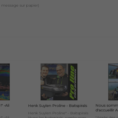
 message sur papier)
 -Ali
Nous somm
Henk Suylen Proline - Baitspirals
d'accueillir 
Henk Suylen Proline" - Baitspirals
 -Ali
''Après des 
"Avec les baitspirals, carplounge