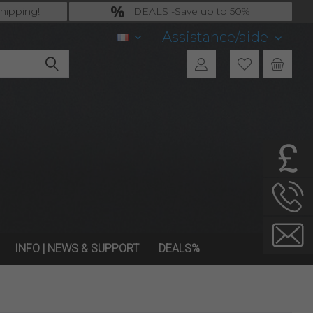
hipping!
DEALS -Save up to 50%
ng.!
last Chance: ... if gone then gone
Assistance/aide
FR
INFO | NEWS & SUPPORT
DEALS%