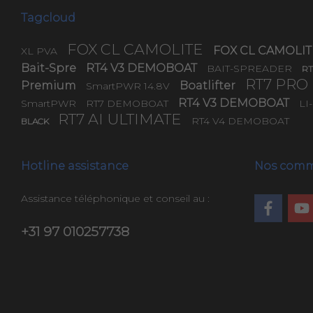
Tagcloud
FOX CL CAMOLITE
FOX CL CAMOLI
XL PVA
Bait-Spre
RT4 V3 DEMOBOAT
BAIT-SPREADER
RT
RT7 PRO
Premium
Boatlifter
SmartPWR 14.8V
RT4 V3 DEMOBOAT
SmartPWR
RT7 DEMOBOAT
LI
RT7 AI ULTIMATE
RT4 V4 DEMOBOAT
BLACK
Hotline assistance
Nos com
Assistance téléphonique et conseil au :
+31 97 010257738