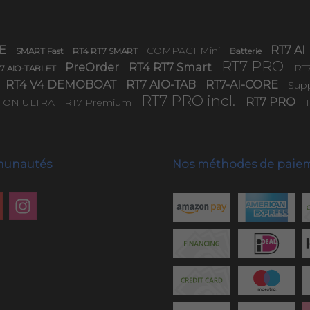
TE
RT7 AI
COMPACT Mini
SMART Fast
RT4 RT7 SMART
Batterie
RT7 PRO
PreOrder
RT4 RT7 Smart
RT
7 AIO-TABLET
RT4 V4 DEMOBOAT
RT7 AIO-TAB
RT7-AI-CORE
Sup
RT7 PRO incl.
RT7 PRO
-ION ULTRA
RT7 Premium
munautés
Nos méthodes de paie