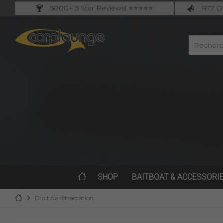
5000+ 5 Star Reviews! ⭐⭐⭐⭐⭐
RT7 De
Carplounge: int. #1 Products & Service
Catch m
SHOP
BAITBOAT & ACCESSORI
Droit de rétractation