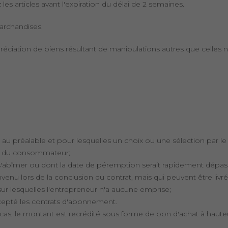
les articles avant l'expiration du délai de 2 semaines.
archandises.
éciation de biens résultant de manipulations autres que celles né
es au préalable et pour lesquelles un choix ou une sélection par
es du consommateur;
s'abîmer ou dont la date de péremption serait rapidement dépas
nvenu lors de la conclusion du contrat, mais qui peuvent être livr
sur lesquelles l'entrepreneur n'a aucune emprise;
xcepté les contrats d'abonnement.
e cas, le montant est recrédité sous forme de bon d'achat à hau