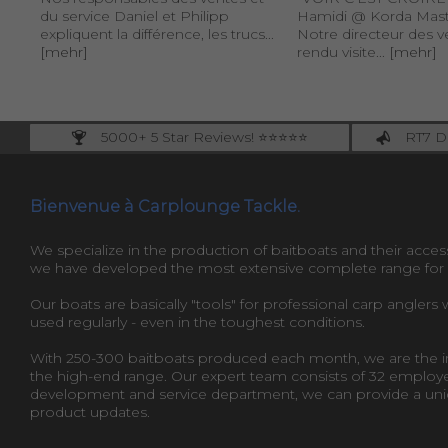
du service Daniel et Philipp
Hamidi @ Korda Mast
expliquent la différence, les trucs...
Notre directeur des v
[mehr]
rendu visite...
[mehr]
5000+ 5 Star Reviews! ⭐⭐⭐⭐⭐
RT7 De
Carplounge: int. #1 Products & Service
Catch m
Bienvenue à Carplounge Tackle.
We specialize in the production of baitboats and their access
we have developed the most extensive complete range fo
Our boats are basically "tools" for professional carp anglers
used regularly - even in the toughest conditions.
With 250-300 baitboats produced each month, we are the in
the high-end range. Our expert team consists of 32 employ
development and service department, we can provide a uniq
product updates.