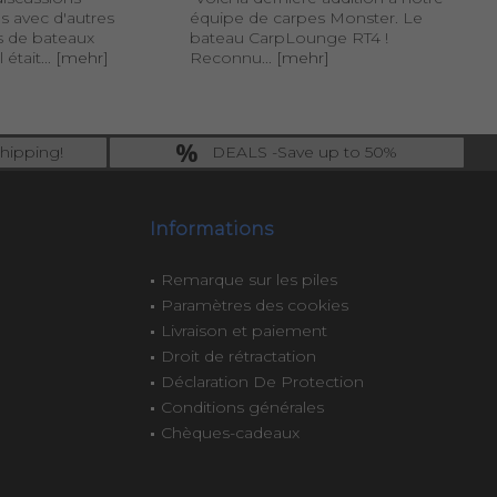
s avec d'autres
équipe de carpes Monster. Le
pê
s de bateaux
bateau CarpLounge RT4 !
so
 était...
[mehr]
Reconnu...
[mehr]
[m
hipping!
DEALS -Save up to 50%
ng.!
last Chance: ... if gone then gone
Informations
Remarque sur les piles
Paramètres des cookies
Livraison et paiement
Droit de rétractation
Déclaration De Protection
Conditions générales
Chèques-cadeaux