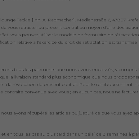
arplounge Tackle [Inh. A. Radmacher], Medienstraße 6, 47807 Kr
de vous rétracter du présent contrat au moyen d'une déclaratio
fet, vous pouvez utiliser le modèle de formulaire de rétractation c
ification relative à l'exercice du droit de rétractation est transmi
ons tous les paiements que nous avons encaissés, y compris les fr
ue la livraison standard plus économique que nous proposons) sa
tive à la révocation du présent contrat. Pour le remboursement
presse contraire convenue avec vous ; en aucun cas, nous ne fac
us ayons récupéré les articles ou jusqu'à ce que vous ayez app
 et en tous les cas au plus tard dans un délai de 2 semaines à pa