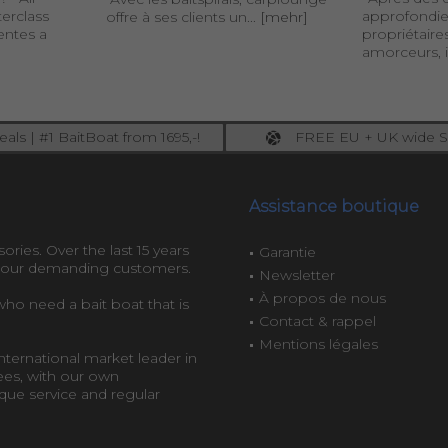
erclass
approfondie
offre à ses clients un...
[mehr]
entes a
propriétaire
amorceurs, il
als | #1 BaitBoat from 1695,-!
FREE EU + UK wide S
ore: upgrade your fishing now!
full insured shippi
Assistance boutique
ories. Over the last 15 years
Garantie
r our demanding customers.
Newsletter
À propos de nous
 who need a bait boat that is
Contact & rappel
Mentions légales
ternational market leader in
ees, with our own
ue service and regular