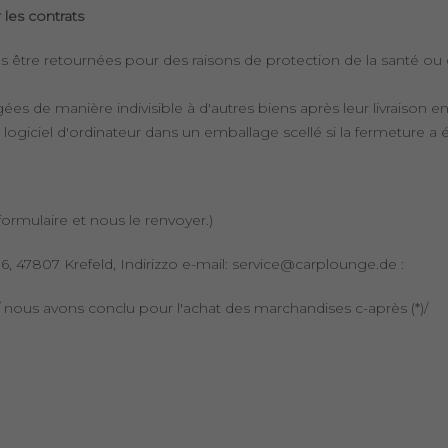
 les contrats
s être retournées pour des raisons de protection de la santé ou d
ées de manière indivisible à d'autres biens après leur livraison en
giciel d'ordinateur dans un emballage scellé si la fermeture a été
 formulaire et nous le renvoyer.)
, 47807 Krefeld, Indirizzo e-mail: service@carplounge.de :
i / nous avons conclu pour l'achat des marchandises c-après (*)/