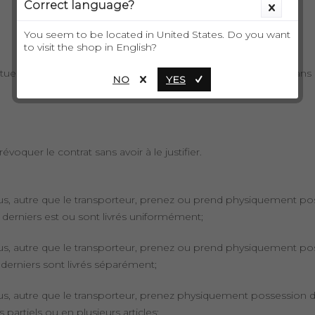
Correct language?
You seem to be located in United States. Do you want
to visit the shop in English?
 une transaction dans un but qui n'est ni commercial, ni dans l
NO
YES
voquer le contrat sans avoir à le justifier.
 vous, autre que le transporteur, prenez ou prend physiquement 
s derniers est ou sont livrés uniformément;
vous, autre que le transporteur, prenez ou prend physiquement pos
 derniers sont livrés séparément;
ous, autre que le transporteur, prenez physiquement possession du 
partiels ou en plusieurs articles;