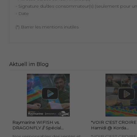
- Signature du/des consommateur(s) (seulement pour un
- Date
(*) Barrer les mentions inutiles
Aktuell im Blog
Raymarine WIFISH vs.
"VOIR C'EST CROIRE !"
DRAGONFLY // Spécial...
Hamidi @ Korda...
Nos responsables des ventes et
"VOIR C'EST CROIRE !"