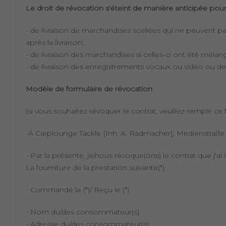
Le droit de révocation s'éteint de manière anticipée pour
- de livraison de marchandises scellées qui ne peuvent pa
après la livraison;
- de livraison des marchandises si celles-ci ont été mélang
- de livraison des enregistrements vocaux ou vidéo ou de lo
Modèle de formulaire de révocation
(si vous souhaitez révoquer le contrat, veuillez remplir ce
-À Carplounge Tackle [Inh. A. Radmacher], Medienstraße 6
- Par la présente, je/nous révoque(ons) le contrat que j'a
La fourniture de la prestation suivante(*)
- Commandé le (*)/ Reçu le (*)
- Nom du/des consommateur(s)
- Adresse du/des consommateur(s)