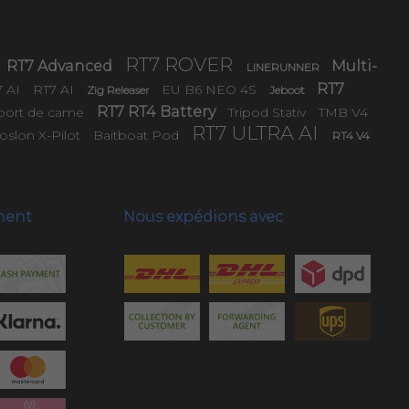
RT7 ROVER
RT7 Advanced
Multi-
LINERUNNER
RT7
7 AI
RT7 AI
EU B6 NEO 4S
Zig Releaser
Jeboot
RT7 RT4 Battery
port de came
Tripod Stativ
TMB V4
RT7 ULTRA AI
Toslon X-Pilot
Baitboat Pod
RT4 V4
ment
Nous expédions avec