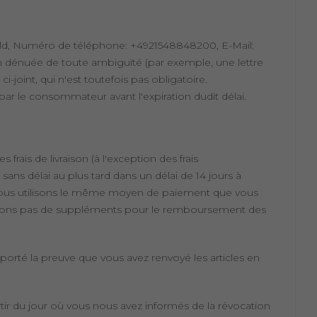
efeld, Numéro de téléphone: +4921548848200, E-Mail:
n dénuée de toute ambiguïté (par exemple, une lettre
i-joint, qui n'est toutefois pas obligatoire.
se par le consommateur avant l'expiration dudit délai.
ais de livraison (à l'exception des frais
ns délai au plus tard dans un délai de 14 jours à
, nous utilisons le même moyen de paiement que vous
turerons pas de suppléments pour le remboursement des
orté la preuve que vous avez renvoyé les articles en
rtir du jour où vous nous avez informés de la révocation