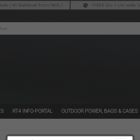
als | #1 BaitBoat from 1695,-!
FREE EU + UK wide S
ore: upgrade your fishing now!
full insured shippi
ES
RT4 INFO-PORTAL
OUTDOOR POWER, BAGS & CASES