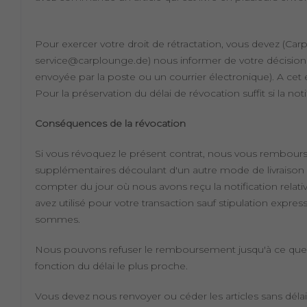
Pour exercer votre droit de rétractation, vous devez (C
service@carplounge.de) nous informer de votre décision 
envoyée par la poste ou un courrier électronique). A cet ef
Pour la préservation du délai de révocation suffit si la not
Conséquences de la révocation
Si vous révoquez le présent contrat, nous vous rembourser
supplémentaires découlant d'un autre mode de livraison q
compter du jour où nous avons reçu la notification rela
avez utilisé pour votre transaction sauf stipulation ex
sommes.
Nous pouvons refuser le remboursement jusqu'à ce que no
fonction du délai le plus proche.
Vous devez nous renvoyer ou céder les articles sans délai