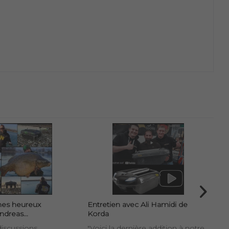
es heureux
Entretien avec Ali Hamidi de
Fr
Andreas...
Korda
Ent
discussions
"Voici la dernière addition à notre
Fr