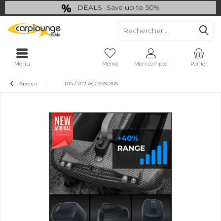
DEALS -Save up to 50%
last Chance: ... if gone then gone
Menu
Mémo
Mon compte
Panier
Aperçu
RT4 / RT7 ACCESSOIRS