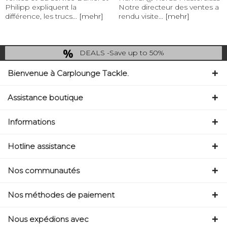
Philipp expliquent la
Notre directeur des ventes a
différence, les trucs...
[mehr]
rendu visite...
[mehr]
DEALS -Save up to 50%
last Chance: ... if gone then gone
Bienvenue à Carplounge Tackle.
Assistance boutique
Informations
Hotline assistance
Nos communautés
Nos méthodes de paiement
Nous expédions avec