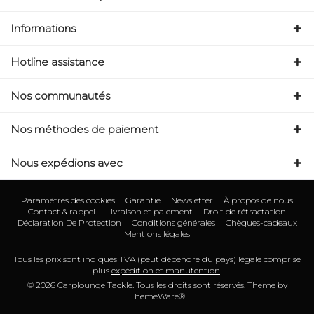
Informations
Hotline assistance
Nos communautés
Nos méthodes de paiement
Nous expédions avec
Paramètres des cookies
Garantie
Newsletter
À propos de nous
Contact & rappel
Livraison et paiement
Droit de rétractation
Déclaration De Protection
Conditions générales
Chèques-cadeaux
Mentions légales
Tous les prix sont indiqués TVA (peut dépendre du pays) légale comprise
plus
expédition et manutention
.
© 2026 Carplounge Tackle. Tous les droits sont réservés. Theme by
ThemeWare®