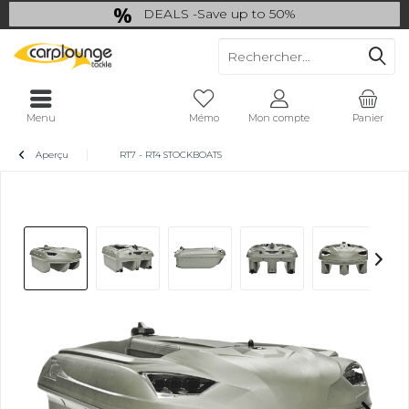
DEALS -Save up to 50%
last Chance: ... if gone then gone
Menu
Mémo
Mon compte
Panier
Aperçu
RT7 - RT4 STOCKBOATS