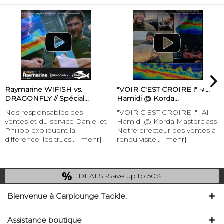
Raymarine WIFISH vs.
"VOIR C'EST CROIRE !" -Ali
DRAGONFLY // Spécial...
Hamidi @ Korda...
Nos responsables des
"VOIR C'EST CROIRE !" -Ali
ventes et du service Daniel et
Hamidi @ Korda Masterclass
Philipp expliquent la
Notre directeur des ventes a
différence, les trucs...
[mehr]
rendu visite...
[mehr]
DEALS -Save up to 50%
last Chance: ... if gone then gone
Bienvenue à Carplounge Tackle.
Assistance boutique