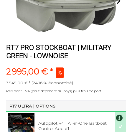
RT7 PRO STOCKBOAT | MILITARY
GREEN - LOWNOISE
2 995,00 € *
3 949,00 € *
(
24,16 %
économisé)
Prix dont TVA (peut dépendre du pays)
plus frais de port
RT7 ULTRA | OPTIONS
Autopilot V4 | All-in-One Baitboat
Control App #1