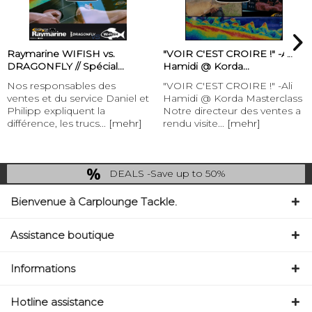
Raymarine WIFISH vs.
"VOIR C'EST CROIRE !" -Ali
DRAGONFLY // Spécial...
Hamidi @ Korda...
Nos responsables des
"VOIR C'EST CROIRE !" -Ali
ventes et du service Daniel et
Hamidi @ Korda Masterclass
Philipp expliquent la
Notre directeur des ventes a
différence, les trucs...
[mehr]
rendu visite...
[mehr]
DEALS -Save up to 50%
last Chance: ... if gone then gone
Bienvenue à Carplounge Tackle.
Assistance boutique
Informations
Hotline assistance