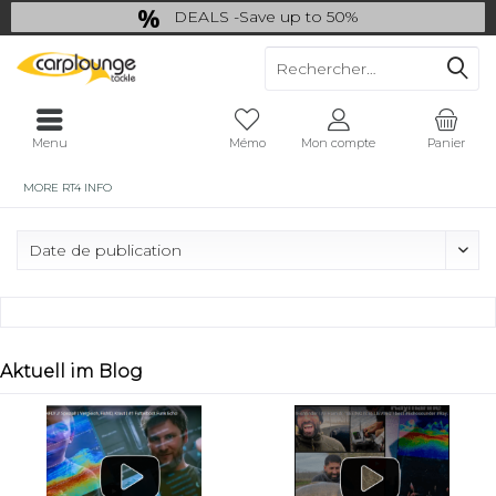
DEALS -Save up to 50%
last Chance: ... if gone then gone
Menu
Mémo
Mon compte
Panier
MORE RT4 INFO
Aktuell im Blog