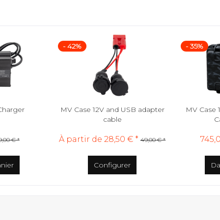
- 42%
- 35%
Charger
MV Case 12V and USB adapter
MV Case 
cable
C
À partir de 28,50 € *
745,
9,00 € *
49,00 € *
nier
Configurer
Da