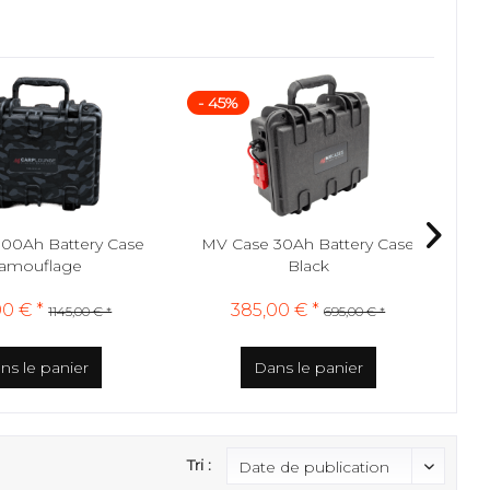
- 45%
- 
100Ah Battery Case
MV Case 30Ah Battery Case
MV
amouflage
Black
00 € *
385,00 € *
1145,00 € *
695,00 € *
ns le panier
Dans le panier
Tri :