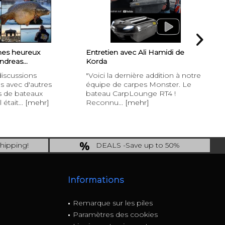
es heureux
Entretien avec Ali Hamidi de
Fr
Andreas...
Korda
Ent
discussions
"Voici la dernière addition à notre
Fr
s avec d'autres
équipe de carpes Monster. Le
pê
s de bateaux
bateau CarpLounge RT4 !
so
 était...
[mehr]
Reconnu...
[mehr]
[m
hipping!
DEALS -Save up to 50%
ng.!
last Chance: ... if gone then gone
Informations
Remarque sur les piles
Paramètres des cookies