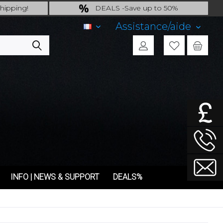
hipping!
DEALS -Save up to 50%
ng.!
last Chance: ... if gone then gone
Assistance/aide
FR
INFO | NEWS & SUPPORT
DEALS%