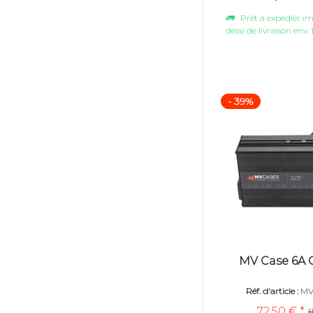
Prêt à expédier 
délai de livraison env. 
- 39%
MV Case 6A 
Réf. d'article :
MV
72,50 € *
1