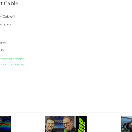
it Cable
-Cable-1
9,00 € *
rer
uv.
immédiatement,
1-3 jours ouvrés