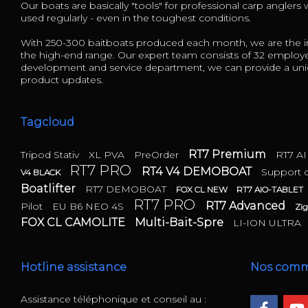
Our boats are basically "tools" for professional carp anglers
used regularly - even in the toughest conditions.
With 250-300 baitboats produced each month, we are the in
the high-end range. Our expert team consists of 32 employ
development and service department, we can provide a uniq
product updates.
Tagcloud
RT7 Premium
Tripod Stativ
XL PVA
PreOrder
RT7 A
RT7 PRO
RT4 V4 DEMOBOAT
Support
V4 BLACK
Boatlifter
RT7 DEMOBOAT
FOX CL NEW
RT7 AIO-TABLET
RT7 PRO
RT7 Advanced
Pilot
EU B6 NEO 4S
Zig
FOX CL CAMOLITE
Multi-Bait-Spre
LI-ION ULTRA
Hotline assistance
Nos com
Assistance téléphonique et conseil au :