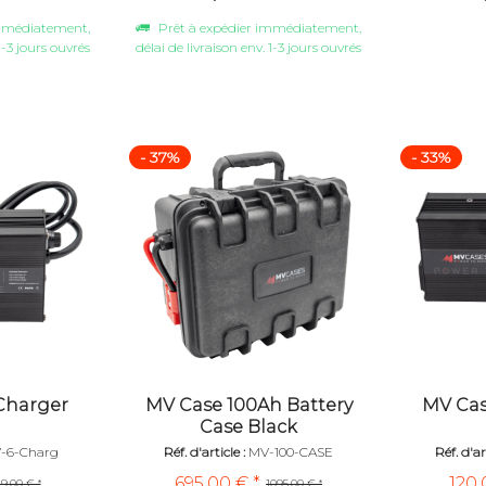
immédiatement,
Prêt à expédier immédiatement,
1-3 jours ouvrés
délai de livraison env. 1-3 jours ouvrés
- 37%
- 33%
Charger
MV Case 100Ah Battery
MV Cas
Case Black
-6-Charg
Réf. d'article :
MV-100-CASE
Réf. d'art
695,00 € *
120,
19,00 € *
1095,00 € *