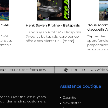
 -Ali
Nous somm
Henk Suylen Proline - Baitspirals
d'accueillir 
Henk Suylen Proline" - Baitspirals
 -Ali
''Après des 
"Avec les baitspirals, carplounge
erclass
approfondie
offre à ses clients un...
[mehr]
entes a
propriétaire
amorceurs, il
als | #1 BaitBoat from 1695,-!
FREE EU + UK wide S
ore: upgrade your fishing now!
full insured shippi
Assistance boutique
ories. Over the last 15 years
Garantie
r our demanding customers.
Newsletter