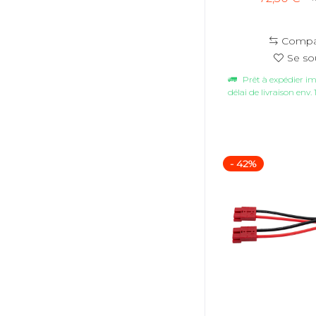
Compa
Se so
Prêt à expédier 
délai de livraison env. 
- 42%