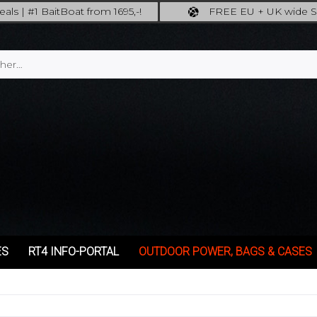
als | #1 BaitBoat from 1695,-!
FREE EU + UK wide S
ore: upgrade your fishing now!
full insured shippi
ES
RT4 INFO-PORTAL
OUTDOOR POWER, BAGS & CASES