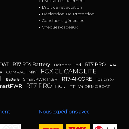
Livraison et paiement
Droit de rétractation
Déclaration De Protection
Conditions générales
Chèques-cadeaux
BOAT
RT7 RT4 Battery
RT7 PRO
Baitboat Pod
RT4
FOX CL CAMOLITE
COMPACT Mini
ER
I
RT7-AI-CORE
SmartPWR 14.8V
Toslon X-
Batterie
RT7 PRO incl.
SmartPWR
RT4 V4 DEMOBOAT
ment
Nous expédions avec