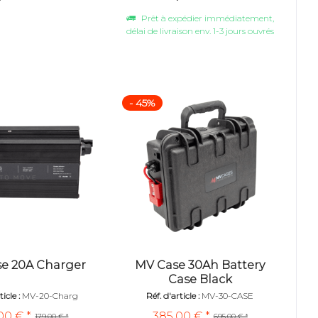
Prêt à expédier immédiatement,
délai de livraison env. 1-3 jours ouvrés
- 45%
e 20A Charger
MV Case 30Ah Battery
Case Black
icle :
MV-20-Charg
Réf. d'article :
MV-30-CASE
00 € *
385,00 € *
179,00 € *
695,00 € *