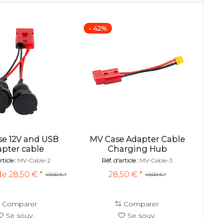
- 42%
e 12V and USB
MV Case Adapter Cable
pter cable
Charging Hub
rticle :
MV-Cable-2
Réf. d'article :
MV-Cable-3
de 28,50 € *
28,50 € *
49,00 € *
49,00 € *
Comparer
Comparer
Se souv.
Se souv.