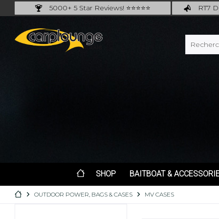
5000+ 5 Star Reviews! ⭐⭐⭐⭐⭐
RT7 De
Carplounge: int. #1 Products & Service
Catch m
SHOP
BAITBOAT & ACCESSORI
OUTDOOR POWER, BAGS & CASES
MV CASES