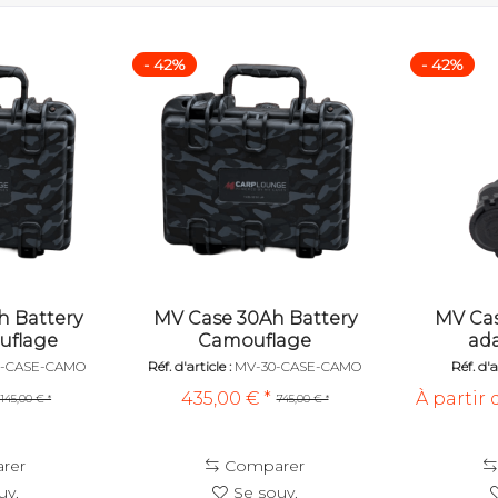
- 42%
- 42%
h Battery
MV Case 30Ah Battery
MV Cas
uflage
Camouflage
ada
0-CASE-CAMO
Réf. d'article :
MV-30-CASE-CAMO
Réf. d'a
435,00 € *
À partir 
1145,00 € *
745,00 € *
rer
Comparer
uv.
Se souv.