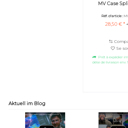
MV Case Spl
Réf. d'article :
MV
28,50 € *
4
Compa
Se so
Prêt à expédier 
délai de livraison env. 
Aktuell im Blog