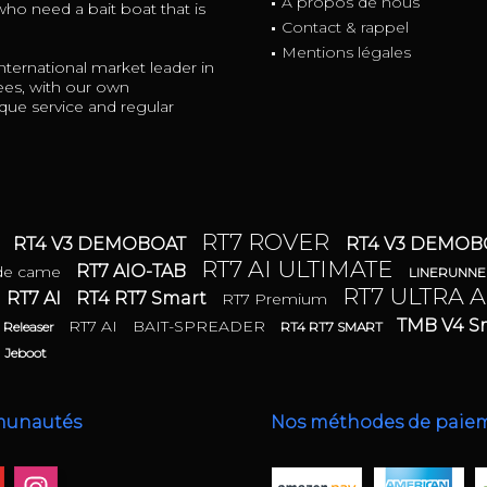
À propos de nous
 who need a bait boat that is
Contact & rappel
Mentions légales
ternational market leader in
ees, with our own
ue service and regular
RT7 ROVER
RT4 V3 DEMOBOAT
RT4 V3 DEMO
I
RT7 AI ULTIMATE
RT7 AIO-TAB
 de came
LINERUNN
RT7 ULTRA A
RT7 AI
RT4 RT7 Smart
RT7 Premium
TMB V4 
RT7 AI
BAIT-SPREADER
 Releaser
RT4 RT7 SMART
Jeboot
munautés
Nos méthodes de paie