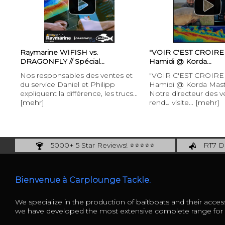
Raymarine WIFISH vs.
"VOIR C'EST CROIRE !"
DRAGONFLY // Spécial...
Hamidi @ Korda...
Nos responsables des ventes et
"VOIR C'EST CROIRE !"
du service Daniel et Philipp
Hamidi @ Korda Mast
expliquent la différence, les trucs...
Notre directeur des v
[mehr]
rendu visite...
[mehr]
5000+ 5 Star Reviews! ⭐⭐⭐⭐⭐
RT7 De
Carplounge: int. #1 Products & Service
Catch m
Bienvenue à Carplounge Tackle.
We specialize in the production of baitboats and their access
we have developed the most extensive complete range fo