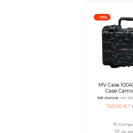
- 35%
MV Case 100A
Case Camo
Réf. d'article :
MV-10
745,00 € *
Compa
Se so