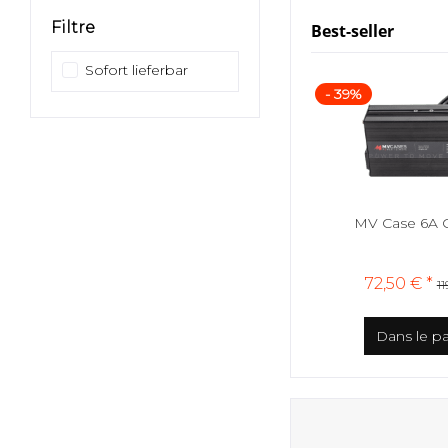
Filtre
Best-seller
Sofort lieferbar
- 39%
MV Case 6A 
72,50 € *
11
Dans le pa