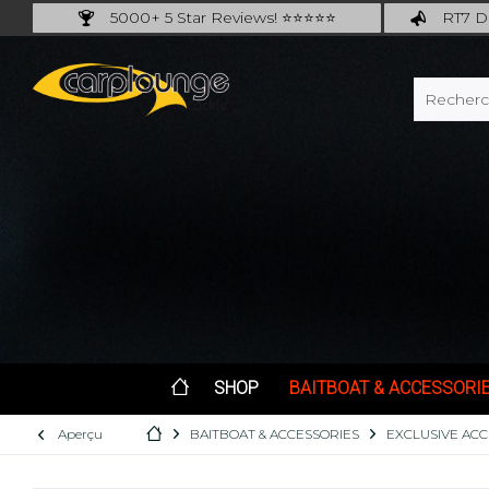
5000+ 5 Star Reviews! ⭐⭐⭐⭐⭐
RT7 De
Carplounge: int. #1 Products & Service
Catch m
SHOP
BAITBOAT & ACCESSORI
Aperçu
BAITBOAT & ACCESSORIES
EXCLUSIVE ACC