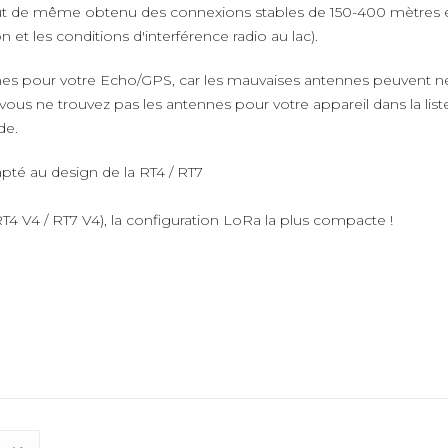
t de même obtenu des connexions stables de 150-400 mètres en 
et les conditions d'interférence radio au lac).
nes pour votre Echo/GPS, car les mauvaises antennes peuvent ne
 vous ne trouvez pas les antennes pour votre appareil dans la l
de.
té au design de la RT4 / RT7
 V4 / RT7 V4), la configuration LoRa la plus compacte !