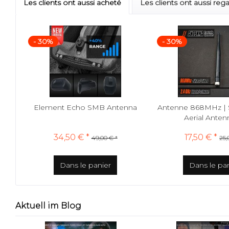
Les clients ont aussi acheté
Les clients ont aussi reg
- 30%
- 30%
Element Echo SMB Antenna
Antenne 868MHz | S
Aerial Antenna
34,50 € *
17,50 € *
49,00 € *
25,
Dans le panier
Dans le pa
Aktuell im Blog