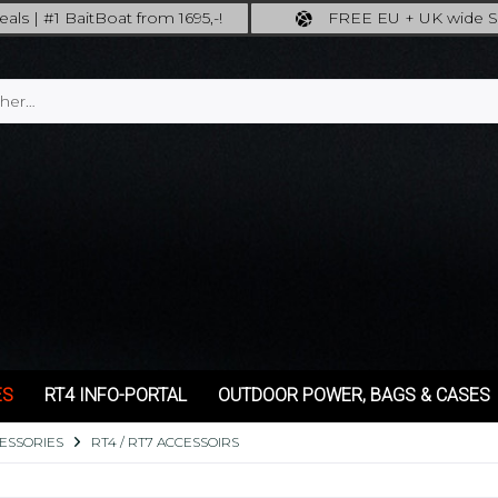
als | #1 BaitBoat from 1695,-!
FREE EU + UK wide S
ore: upgrade your fishing now!
full insured shippi
ES
RT4 INFO-PORTAL
OUTDOOR POWER, BAGS & CASES
ESSORIES
RT4 / RT7 ACCESSOIRS