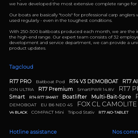
we have developed the most extensive complete range fo
Our boats are basically "tools" for professional carp anglers
used regularly - even in the toughest conditions.
With 250-300 baitboats produced each month, we are the in
the high-end range. Our expert team consists of 32 employ
development and service department, we can provide a uniq
product updates.
Tagcloud
RT7 PRO
RT4 V3 DEMOBOAT
RT7 A
Baitboat Pod
RT7 
RT7 Premium
ION ULTRA
SmartPWR 14.8V
Smart
Boatlifter
Multi-Bait-Spre
RT4 RT7 SMART
FOX CL CAMOLIT
DEMOBOAT
EU B6 NEO 4S
COMPACT Mini
Tripod Stativ
V4 BLACK
RT7 AIO-TABLET
Hotline assistance
Nos com