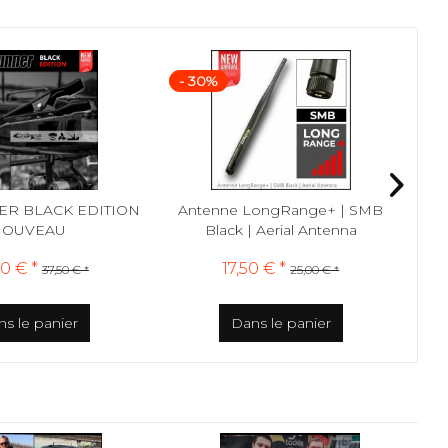
- 30%
- 
ER BLACK EDITION
Antenne LongRange+ | SMB
NOUVEAU
Black | Aerial Antenna
0 € *
17,50 € *
37,50 € *
25,00 € *
s le panier
Dans le panier