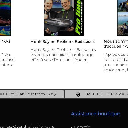
 -Ali
Nous somm
Henk Suylen Proline - Baitspirals
d'accueillir 
Henk Suylen Proline" - Baitspirals
 -Ali
''Après des 
"Avec les baitspirals, carplounge
erclass
approfondie
offre à ses clients un...
[mehr]
entes a
propriétaire
amorceurs, il
als | #1 BaitBoat from 1695,-!
FREE EU + UK wide S
ore: upgrade your fishing now!
full insured shippi
Assistance boutique
ories. Over the last 15 years
Garantie