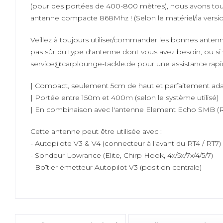
(pour des portées de 400-800 mètres), nous avons tou
antenne compacte 868Mhz ! (Selon le matériel/la version 
Veillez à toujours utiliser/commander les bonnes anten
pas sûr du type d'antenne dont vous avez besoin, ou si
service@carplounge-tackle.de pour une assistance rapi
| Compact, seulement 5cm de haut et parfaitement adap
| Portée entre 150m et 400m (selon le système utilisé)
| En combinaison avec l'antenne Element Echo SMB (RT4
Cette antenne peut être utilisée avec :
- Autopilote V3 & V4 (connecteur à l'avant du RT4 / RT7)
- Sondeur Lowrance (Elite, Chirp Hook, 4x/5x/7x/4/5/7)
- Boîtier émetteur Autopilot V3 (position centrale)