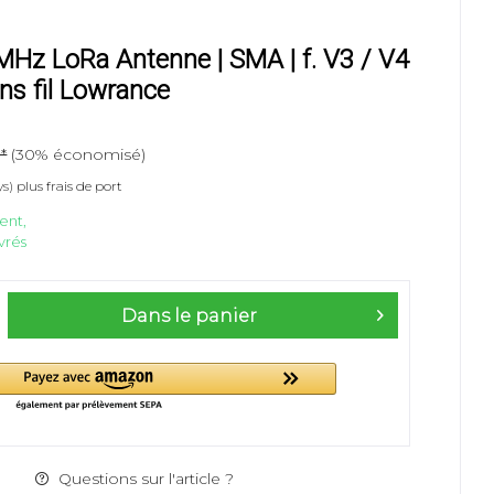
z LoRa Antenne | SMA | f. V3 / V4
ns fil Lowrance
*
(30% économisé)
ys)
plus frais de port
ent,
uvrés
Dans le panier
Questions sur l'article ?