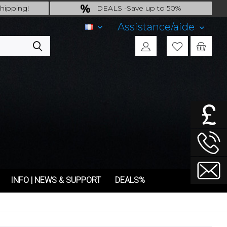
hipping!
DEALS -Save up to 50%
ng.!
last Chance: ... if gone then gone
Assistance/aide
FR
INFO | NEWS & SUPPORT
DEALS%