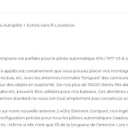
 Autopilot + Echos sans fil Lowrance
mpacte est parfaite pour le pilote automatique RT4 / RT7 V3 & 
not à appâts est certainement que vous pouvez placer vos monta
bas, etc. Avec les antennes normales "longues" des canneurs, il 
u sur des objets en surplomb. De nos plus de 15000 clients Rt4
baba etc. peuvent être utilisées pour nos bateaux. Ces dernièr
 antennes standard ne nous ont tout simplement pas convaincus
s sur notre nouvelle antenne 2.4Ghz Element Compact, nos ingé
configuration précise pour tous les pilotes automatiques Carplo
nts : Même si elle n'est que 1/5 de la longueur de l'antenne Lor