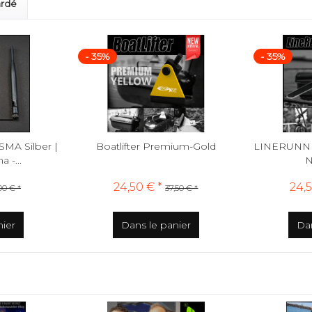
ardé
- 35%
- 35%
MA Silber |
Boatlifter Premium-Gold
LINERUNN
 -...
24,50 € *
24,5
00 € *
37,50 € *
nier
Dans le panier
Dan