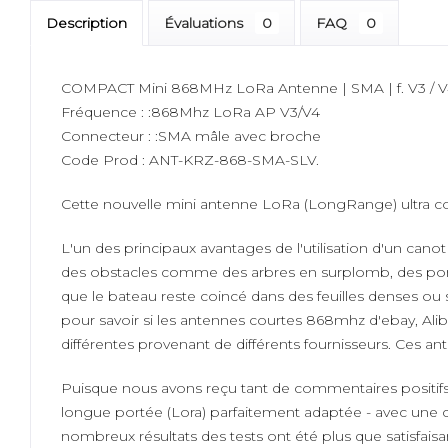
Description
Évaluations
0
FAQ
0
COMPACT Mini 868MHz LoRa Antenne | SMA | f. V3 / V4
Fréquence : :868Mhz LoRa AP V3/V4
Connecteur : :SMA mâle avec broche
Code Prod : ANT-KRZ-868-SMA-SLV.
Cette nouvelle mini antenne LoRa (LongRange) ultra co
L'un des principaux avantages de l'utilisation d'un ca
des obstacles comme des arbres en surplomb, des ponts 
que le bateau reste coincé dans des feuilles denses o
pour savoir si les antennes courtes 868mhz d'ebay, Ali
différentes provenant de différents fournisseurs. Ces
Puisque nous avons reçu tant de commentaires positif
longue portée (Lora) parfaitement adaptée - avec une 
nombreux résultats des tests ont été plus que satisfaisa