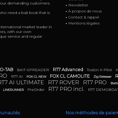
r our demanding customers.
Newsletter
À propos de nous
 who need a bait boat that is
Contact & rappel
Mentions légales
ternational market leader in
ees, with our own
ue service and regular
IO-TAB
RT7 Advanced
BAIT-SPREADER
Toslon X-Pilot
PRO
FOX CL CAMOLITE
R
RT7 AI
FOX CL NEW
Zig Releaser
RT7 AI ULTIMATE
RT7 ROVER
RT7 PRO
Batt
E
RT7 PRO incl.
PreOrder
RT7 DEMOBOA
LINERUNNER
munautés
Nos méthodes de paie