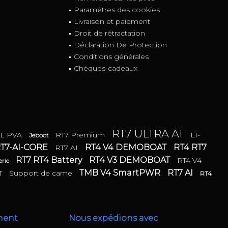
Paramètres des cookies
Livraison et paiement
Droit de rétractation
Déclaration De Protection
Conditions générales
Chèques-cadeaux
RT7 ULTRA AI
XL PVA
RT7 Premium
LI-
Jeboot
T7-AI-CORE
RT4 V4 DEMOBOAT
RT4 RT7
RT7 AI
RT7 RT4 Battery
RT4 V3 DEMOBOAT
RT4 V4
erie
TMB V4 SmartPWR
RT7 AI
T
Support de came
RT4
ment
Nous expédions avec