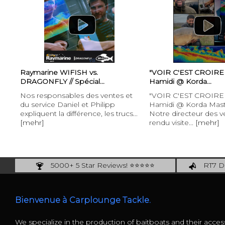
Raymarine WIFISH vs.
"VOIR C'EST CROIRE !"
DRAGONFLY // Spécial...
Hamidi @ Korda...
Nos responsables des ventes et
"VOIR C'EST CROIRE !"
du service Daniel et Philipp
Hamidi @ Korda Mast
expliquent la différence, les trucs...
Notre directeur des v
[mehr]
rendu visite...
[mehr]
5000+ 5 Star Reviews! ⭐⭐⭐⭐⭐
RT7 De
Carplounge: int. #1 Products & Service
Catch m
Bienvenue à Carplounge Tackle.
We specialize in the production of baitboats and their access