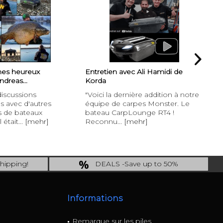
es heureux
Entretien avec Ali Hamidi de
Fr
Andreas...
Korda
Ent
discussions
"Voici la dernière addition à notre
Fr
s avec d'autres
équipe de carpes Monster. Le
pê
s de bateaux
bateau CarpLounge RT4 !
so
 était...
[mehr]
Reconnu...
[mehr]
[m
hipping!
DEALS -Save up to 50%
ng.!
last Chance: ... if gone then gone
Informations
Remarque sur les piles