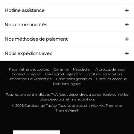
Hotline assistance
Nos communautés
Nos méthodes de paiement
Nous expédions avec
Paramètres des cookies
Garantie
Newsletter
À propos de nous
Contact & rappel
Livraison et paiement
Droit de rétractation
Déclaration De Protection
Conditions générales
Chèques-cadeaux
Mentions légales
Tous les prix sont indiqués TVA (peut dépendre du pays) légale comprise
plus
expédition et manutention
.
© 2026 Carplounge Tackle. Tous les droits sont réservés. Theme by
ThemeWare®