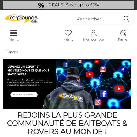
DEALS -Save up to 50%
last Chance: ... if gone then gone
Menu
Mémo
Mon compte
Panier
Experts
REJOINS LA PLUS GRANDE
COMMUNAUTÉ DE BAITBOATS &
ROVERS AU MONDE !