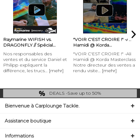
"VOIR C'EST CROIRE !" -Ali
Henk Suylen Proline -
Hamidi @ Korda...
Baitspirals
"VOIR C'EST CROIRE !" -Ali
Henk Suylen Proline" -
iel et
Hamidi @ Korda Masterclass
Baitspirals "Avec les
Notre directeur des ventes a
baitspirals, carplounge o
ehr]
rendu visite...
[mehr]
ses clients un...
[mehr]
DEALS -Save up to 50%
last Chance: ... if gone then gone
Bienvenue à Carplounge Tackle.
Assistance boutique
Informations