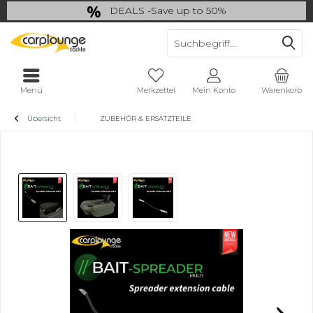
DEALS -Save up to 50%
last Chance: ... if gone then gone
Menü
Merkzettel
Mein Konto
Warenkorb
Übersicht
ZUBEHÖR & ERSATZTEILE