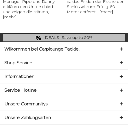
Manager Pipo und Danny
ist das Finden der Fische der
erklären den Unterschied
Schlüssel zum Erfolg. 50
und zeigen die stärken,...
Meter entfernt...
[mehr]
[mehr]
DEALS -Save up to 50%
last Chance: ... if gone then gone
Wilkommen bei Carplounge Tackle.
Shop Service
Informationen
Service Hotline
Unsere Communitys
Unsere Zahlungsarten