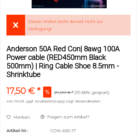
Dieser Artikel steht derzeit nicht zur
Verfügung!
Anderson 50A Red Con| 8awg 100A
Power cable (RED450mm Black
500mm) | Ring Cable Shoe 8.5mm -
Shrinktube
17,50 € *
29,00 € *
(39,66% gespart)
inkl. MwSt. (ggf. landesabhängig)
zzgl. Versandkosten
Fragen zum Artikel?
Merken
Artikel-Nr.:
CON-A50-17