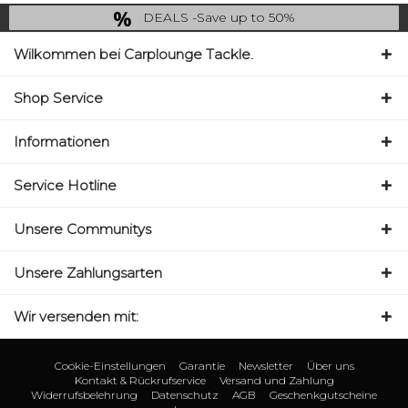
DEALS -Save up to 50%
last Chance: ... if gone then gone
Wilkommen bei Carplounge Tackle.
Shop Service
Informationen
Service Hotline
Unsere Communitys
Unsere Zahlungsarten
Wir versenden mit:
Cookie-Einstellungen
Garantie
Newsletter
Über uns
Kontakt & Rückrufservice
Versand und Zahlung
Widerrufsbelehrung
Datenschutz
AGB
Geschenkgutscheine