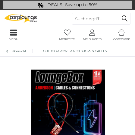
DEALS -Save up to 50%
last Chance: ... if gone then gone
Menü
Merkzettel
Mein Konto
Warenkorb
Übersicht
OUTDOOR POWER ACCESSIORS & CABLES