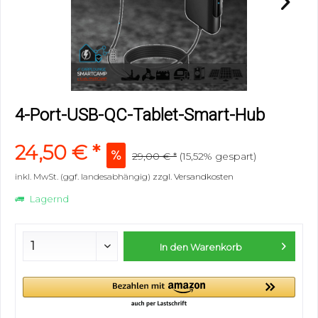
4-Port-USB-QC-Tablet-Smart-Hub
24,50 € *
29,00 € *
(15,52% gespart)
inkl. MwSt. (ggf. landesabhängig)
zzgl. Versandkosten
Lagernd
In den
Warenkorb