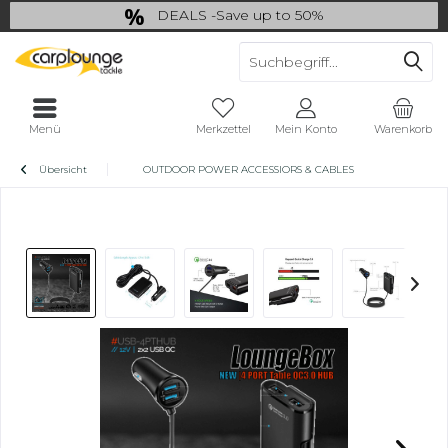
DEALS -Save up to 50%
last Chance: ... if gone then gone
Menü
Merkzettel
Mein Konto
Warenkorb
Übersicht
OUTDOOR POWER ACCESSIORS & CABLES