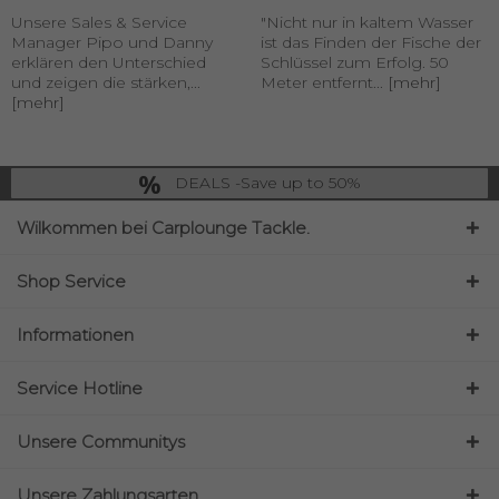
Unsere Sales & Service
"Nicht nur in kaltem Wasser
Manager Pipo und Danny
ist das Finden der Fische der
erklären den Unterschied
Schlüssel zum Erfolg. 50
und zeigen die stärken,...
Meter entfernt...
[mehr]
[mehr]
DEALS -Save up to 50%
last Chance: ... if gone then gone
Wilkommen bei Carplounge Tackle.
Shop Service
Informationen
Service Hotline
Unsere Communitys
Unsere Zahlungsarten