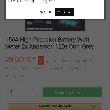
to visit the shop in English?
NO
YES
150A High Precision Battery Watt
Meter 2x Anderson 120a Con. Grey
29,00 € *
49,00 € *
(40,82% gespart)
inkl. MwSt. (ggf. landesabhängig)
zzgl. Versandkosten
Lagernd
In den
Warenkorb