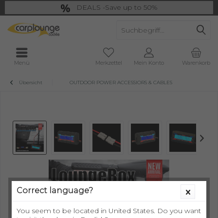
DEALS -Save up to 50%
last Chance: ... if gone then gone
Menü
Merkzettel
Mein Konto
Warenkorb
Übersicht
OUTDOOR POWER ACCESSIORS & CABLES
Correct language?
You seem to be located in United States. Do you want