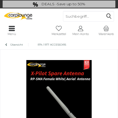
DEALS -Save up to 50%
last Chance: ... if gone then gone
Menü
Merkzettel
Mein Konto
Warenkorb
Übersicht
RT4 / RT7 ACCESSOIRS