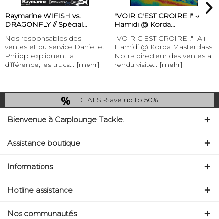
Raymarine WIFISH vs.
"VOIR C'EST CROIRE !" -Ali
DRAGONFLY // Spécial...
Hamidi @ Korda...
Nos responsables des
"VOIR C'EST CROIRE !" -Ali
ventes et du service Daniel et
Hamidi @ Korda Masterclass
Philipp expliquent la
Notre directeur des ventes a
différence, les trucs...
[mehr]
rendu visite...
[mehr]
DEALS -Save up to 50%
last Chance: ... if gone then gone
Bienvenue à Carplounge Tackle.
Assistance boutique
Informations
Hotline assistance
Nos communautés