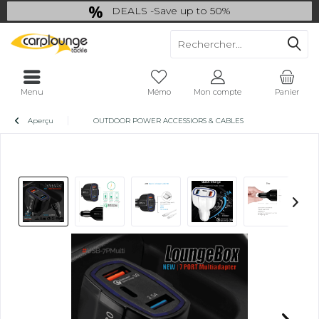
DEALS -Save up to 50%
last Chance: ... if gone then gone
Menu
Mémo
Mon compte
Panier
Aperçu
OUTDOOR POWER ACCESSIORS & CABLES