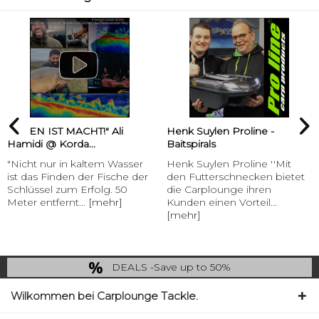
SEHEN IST MACHT!" Ali
Henk Suylen Proline -
Hamidi @ Korda...
Baitspirals
"Nicht nur in kaltem Wasser
Henk Suylen Proline ''Mit
ist das Finden der Fische der
den Futterschnecken bietet
Schlüssel zum Erfolg. 50
die Carplounge ihren
Meter entfernt...
[mehr]
Kunden einen Vorteil...
[mehr]
DEALS -Save up to 50%
last Chance: ... if gone then gone
Wilkommen bei Carplounge Tackle.