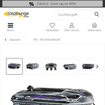
DEALS -Save up to 50%
last Chance: ... if gone then gone
Menü
Merkzettel
Mein Konto
Warenkorb
Übersicht
RT7 - RT4 STOCKBOOTE