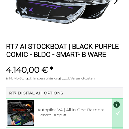
RT7 AI STOCKBOAT | BLACK PURPLE
COMIC - BLDC - SMART- B WARE
4.140,00 € *
inkl. MwSt. (ggf. landesabhängig)
zzgl. Versandkosten
RT7 DIGITAL AI | OPTIONS
Autopilot V4 | All-in-One Baitboat
Control App #1