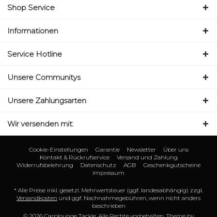
Shop Service
Informationen
Service Hotline
Unsere Communitys
Unsere Zahlungsarten
Wir versenden mit:
Cookie-Einstellungen
Garantie
Newsletter
Über uns
Kontakt & Rückrufservice
Versand und Zahlung
Widerrufsbelehrung
Datenschutz
AGB
Geschenkgutscheine
Impressum
* Alle Preise inkl. gesetzl. Mehrwertsteuer (ggf. landesabhängig) zzgl.
Versandkosten
und ggf. Nachnahmegebühren, wenn nicht anders
beschrieben
© 2026 Carplounge Tackle. Alle Rechte vorbehalten. Theme by