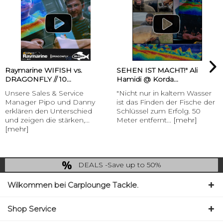
Raymarine WIFISH vs.
SEHEN IST MACHT!" Ali
DRAGONFLY // 10...
Hamidi @ Korda...
Unsere Sales & Service
"Nicht nur in kaltem Wasser
Manager Pipo und Danny
ist das Finden der Fische der
erklären den Unterschied
Schlüssel zum Erfolg. 50
und zeigen die stärken,...
Meter entfernt...
[mehr]
[mehr]
DEALS -Save up to 50%
last Chance: ... if gone then gone
Wilkommen bei Carplounge Tackle.
Shop Service