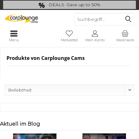
DEALS -Save up to 50%
last Chance: ... if gone then gone
Menü
Merkzettel
Mein Konto
Warenkorb
Produkte von Carplounge Cams
Aktuell im Blog