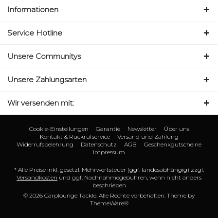
Informationen
Service Hotline
Unsere Communitys
Unsere Zahlungsarten
Wir versenden mit:
Cookie-Einstellungen
Garantie
Newsletter
Über uns
Kontakt & Rückrufservice
Versand und Zahlung
Widerrufsbelehrung
Datenschutz
AGB
Geschenkgutscheine
Impressum
* Alle Preise inkl. gesetzl. Mehrwertsteuer (ggf. landesabhängig) zzgl.
Versandkosten
und ggf. Nachnahmegebühren, wenn nicht anders
beschrieben
© 2026 Carplounge Tackle. Alle Rechte vorbehalten. Theme by
ThemeWare®