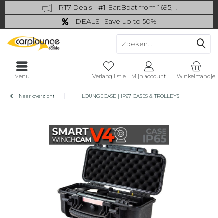
RT7 Deals | #1 BaitBoat from 1695,-!
Catch more: upgrade your fishing now!
DEALS -Save up to 50%
last Chance: ... if gone then gone
Menu
Verlanglijstje
Mijn account
Winkelmandje
Naar overzicht
LOUNGECASE | IP67 CASES & TROLLEYS