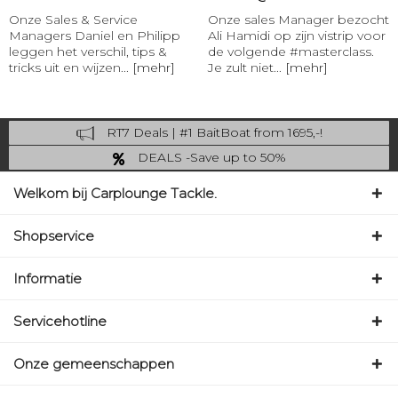
Onze Sales & Service
Onze sales Manager bezocht
Managers Daniel en Philipp
Ali Hamidi op zijn vistrip voor
leggen het verschil, tips &
de volgende #masterclass.
tricks uit en wijzen...
[mehr]
Je zult niet...
[mehr]
RT7 Deals | #1 BaitBoat from 1695,-!
Catch more: upgrade your fishing now!
DEALS -Save up to 50%
last Chance: ... if gone then gone
Welkom bij Carplounge Tackle.
Shopservice
Informatie
Servicehotline
Onze gemeenschappen