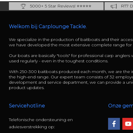
5000+ 5 Star Reviews! ⭐⭐⭐⭐⭐
RT7 De
Carplounge: int. #1 Products & Service
Catch m
Welkom bij Carplounge Tackle.
We specialize in the production of baitboats and their access
we have developed the most extensive complete range fo
Our boats are basically "tools" for professional carp anglers
used regularly - even in the toughest conditions.
With 250-300 baitboats produced each month, we are the in
the high-end range. Our expert team consists of 32 employ
development and service department, we can provide a uniq
product updates.
Servicehotline
Onze ge
Telefonische ondersteuning en
adviesverstrekking op: