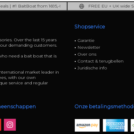
als | #1 BaitBoat from 1695,-!
FREE EU + UK wide S
ore: upgrade your fishing now!
full insured shippi
Shopservice
ories. Over the last 15 years
Garantie
r our demanding customers.
Newsletter
Over ons
 who need a bait boat that is
Contact & terugbellen
Juridische info
ternational market leader in
ees, with our own
ue service and regular
meenschappen
Onze betalingsmetho