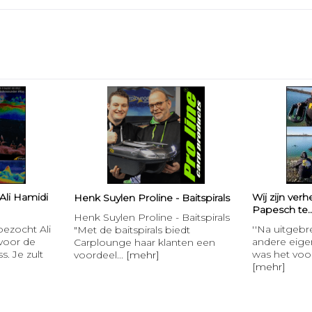
Ali Hamidi
Wij zijn ve
Henk Suylen Proline - Baitspirals
Papesch te..
Henk Suylen Proline - Baitspirals
ezocht Ali
''Na uitgeb
"Met de baitspirals biedt
 voor de
andere eige
Carplounge haar klanten een
. Je zult
was het voor 
voordeel...
[mehr]
[mehr]