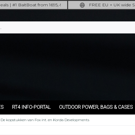
als | #1 BaitBoat from 1695,-!
FREE EU + UK wide S
ore: upgrade your fishing now!
full insured shippi
ES
RT4 INFO-PORTAL
OUTDOOR POWER, BAGS & CASES
De kopstukken van Fox int. en Korda Developments