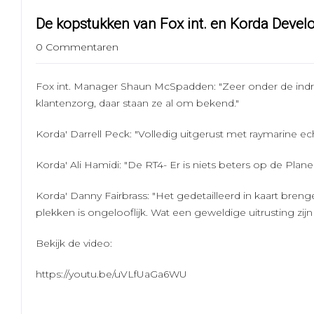
De kopstukken van Fox int. en Korda Deve
0 Commentaren
Fox int. Manager Shaun McSpadden: "Zeer onder de indr
klantenzorg, daar staan ze al om bekend."
Korda' Darrell Peck: "Volledig uitgerust met raymarine ec
Korda' Ali Hamidi: "De RT4- Er is niets beters op de Plan
Korda' Danny Fairbrass: "Het gedetailleerd in kaart br
plekken is ongelooflijk. Wat een geweldige uitrusting zij
Bekijk de video:
https://youtu.be/uVLfUaGa6WU