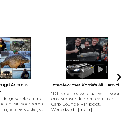
rheugd Andreas
Fr
Interview met Korda's Ali Hamidi
.
Int
"Dit is de nieuwste aanwinst voor
reide gesprekken met
La
ons Monster karper team. De
naren van voerboten
he
Carp Lounge RT4 boot!
mij al snel duidelijk...
op
Wereldwijd...
[mehr]
[m