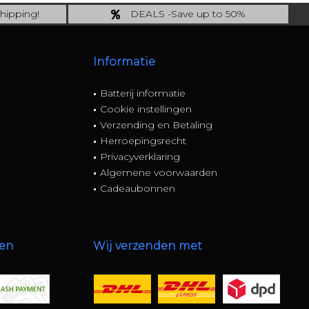
hipping!
DEALS -Save up to 50%
ng*!
last Chance: ... if gone then gone
Informatie
Batterij informatie
Cookie instellingen
Verzending en Betaling
Herroepingsrecht
Privacyverklaring
Algemene voorwaarden
Cadeaubonnen
den
Wij verzenden met