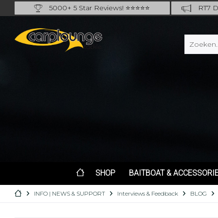
5000+ 5 Star Reviews! ⭐⭐⭐⭐⭐
RT7 De
Carplounge: int. #1 Products & Service
Catch m
SHOP
BAITBOAT & ACCESSORI
INFO | NEWS & SUPPORT
Interviews & Feedback
BLOG