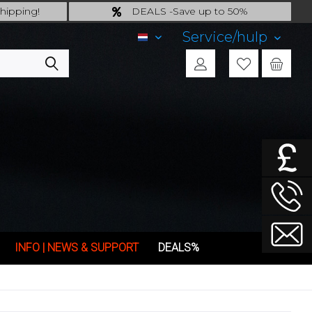
hipping!
DEALS -Save up to 50%
ng*!
last Chance: ... if gone then gone
Service/hulp
NL
INFO | NEWS & SUPPORT
DEALS%