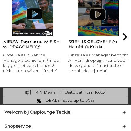
NIEUW: Raymarine WIFISH
"ZIEN IS GELOVEN!" Ali
vs. DRAGONFLY //...
Hamidi @ Korda...
Onze Sales & Service
Onze sales Manager bezocht
Managers Daniel en Philipp
Ali Hamidi op zijn vistrip voor
leggen het verschil, tips &
de volgende #masterclass.
tricks uit en wijzen...
[mehr]
Je zult niet...
[mehr]
RT7 Deals | #1 BaitBoat from 1695,-!
Catch more: upgrade your fishing now!
DEALS -Save up to 50%
last Chance: ... if gone then gone
Welkom bij Carplounge Tackle.
Shopservice