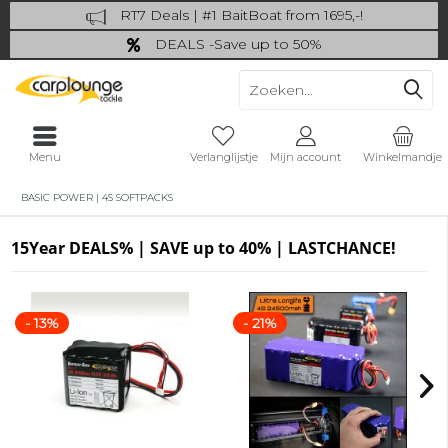
RT7 Deals | #1 BaitBoat from 1695,-!
Catch more: upgrade your fishing now!
DEALS -Save up to 50%
last Chance: ... if gone then gone
Menu
Verlanglijstje
Mijn account
Winkelmandje
BASIC POWER | 4S SOFTPACKS
15Year DEALS% | SAVE up to 40% | LASTCHANCE!
- 13%
- 21%