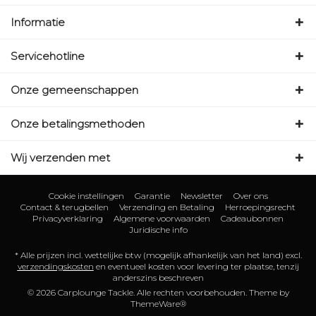
Informatie
Servicehotline
Onze gemeenschappen
Onze betalingsmethoden
Wij verzenden met
Cookie instellingen
Garantie
Newsletter
Over ons
Contact & terugbellen
Verzending en Betaling
Herroepingsrecht
Privacyverklaring
Algemene voorwaarden
Cadeaubonnen
Juridische info
* Alle prijzen incl. wettelijke btw (mogelijk afhankelijk van het land) excl.
verzendingskosten
en eventueel kosten voor levering ter plaatse, tenzij
anderszins beschreven
© 2026 Carplounge Tackle. Alle rechten voorbehouden. Theme by
ThemeWare®