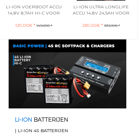
LI-ION VOERBOOT ACCU
LI-ION ULTRA LONGLIFE
14,8V 8,7AH HI-C VOOR
ACCU 14,8V 24,5AH VOOR
DE...
DE...
129,00€ *
269,00€ *
149,00€ *
339,00€ *
LI-ION
BATTERIJEN
| LI-ION 4S BATTERIJEN