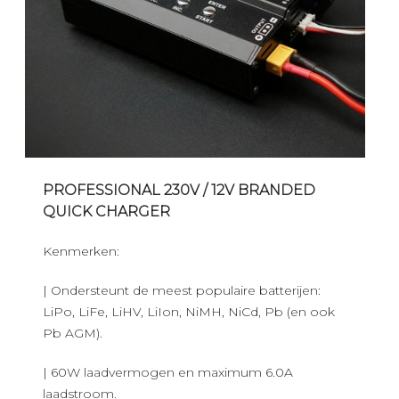
PROFESSIONAL 230V / 12V BRANDED
QUICK CHARGER
Kenmerken:
| Ondersteunt de meest populaire batterijen:
LiPo, LiFe, LiHV, LiIon, NiMH, NiCd, Pb (en ook
Pb AGM).
| 60W laadvermogen en maximum 6.0A
laadstroom.