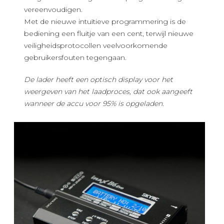
vereenvoudigen.
Met de nieuwe intuïtieve programmering is de
bediening een fluitje van een cent, terwijl nieuwe
veiligheidsprotocollen veelvoorkomende
gebruikersfouten tegengaan.
De lader heeft een optisch display voor het
weergeven van het laadproces, dat ook aangeeft
wanneer de accu voor 95% is opgeladen.