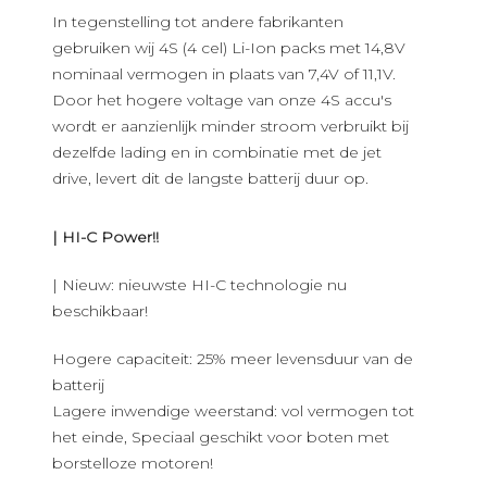
In tegenstelling tot andere fabrikanten
gebruiken wij 4S (4 cel) Li-Ion packs met 14,8V
nominaal vermogen in plaats van 7,4V of 11,1V.
Door het hogere voltage van onze 4S accu's
wordt er aanzienlijk minder stroom verbruikt bij
dezelfde lading en in combinatie met de jet
drive, levert dit de langste batterij duur op.
| HI-C Power!!
| Nieuw: nieuwste HI-C technologie nu
beschikbaar!
Hogere capaciteit: 25% meer levensduur van de
batterij
Lagere inwendige weerstand: vol vermogen tot
het einde, Speciaal geschikt voor boten met
borstelloze motoren!