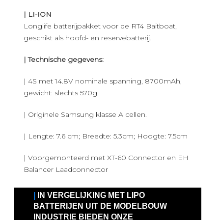
| LI-ION
Longlife batterijpakket voor de RT4 Baitboat,
geschikt als hoofd- en reservebatterij.
| Technische gegevens:
| 4S met 14.8V nominale spanning, 8700mAh,
gewicht: slechts 570g.
| Originele Samsung klasse A cellen.
| Lengte: 7.6 cm; Breedte: 5.3cm; Hoogte: 7.5cm
| Voorgemonteerd met XT-60 Connector en EH
Balancer Laadconnector
|
IN VERGELIJKING MET LIPO
BATTERIJEN UIT DE MODELBOUW
INDUSTRIE BIEDEN ONZE