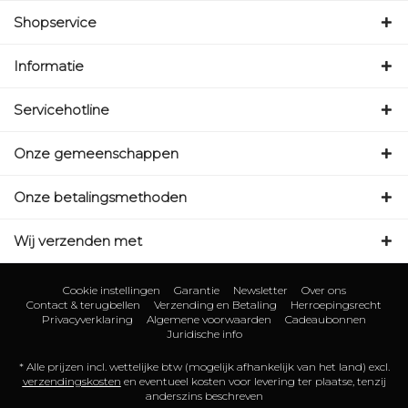
Shopservice
Informatie
Servicehotline
Onze gemeenschappen
Onze betalingsmethoden
Wij verzenden met
Cookie instellingen
Garantie
Newsletter
Over ons
Contact & terugbellen
Verzending en Betaling
Herroepingsrecht
Privacyverklaring
Algemene voorwaarden
Cadeaubonnen
Juridische info
* Alle prijzen incl. wettelijke btw (mogelijk afhankelijk van het land) excl.
verzendingskosten
en eventueel kosten voor levering ter plaatse, tenzij
anderszins beschreven