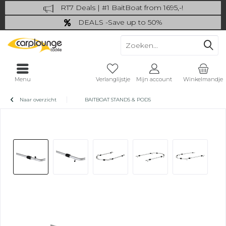
RT7 Deals | #1 BaitBoat from 1695,-!
Catch more: upgrade your fishing now!
DEALS -Save up to 50%
last Chance: ... if gone then gone
Menu
Verlanglijstje
Mijn account
Winkelmandje
Naar overzicht
BAITBOAT STANDS & PODS