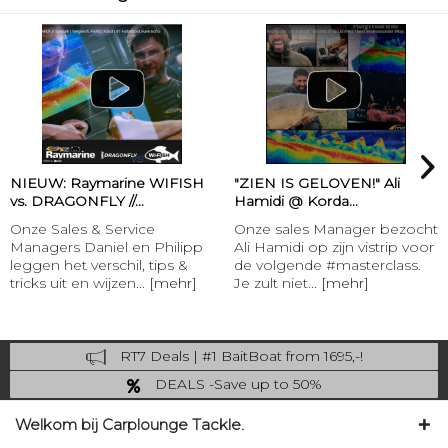
NIEUW: Raymarine WIFISH
"ZIEN IS GELOVEN!" Ali
vs. DRAGONFLY //...
Hamidi @ Korda...
Onze Sales & Service
Onze sales Manager bezocht
Managers Daniel en Philipp
Ali Hamidi op zijn vistrip voor
leggen het verschil, tips &
de volgende #masterclass.
tricks uit en wijzen...
[mehr]
Je zult niet...
[mehr]
RT7 Deals | #1 BaitBoat from 1695,-!
Catch more: upgrade your fishing now!
DEALS -Save up to 50%
last Chance: ... if gone then gone
Welkom bij Carplounge Tackle.