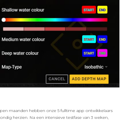
open maanden hebben onze 5 fulltime app ontwikkelaars
ndig herzien. Na een intensieve testfase van 3 weken,