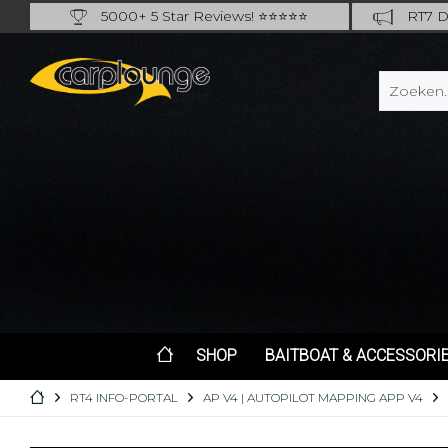
5000+ 5 Star Reviews! ⭐⭐⭐⭐⭐
RT7 De
Carplounge: int. #1 Products & Service
Catch m
SHOP
BAITBOAT & ACCESSORI
RT4 INFO-PORTAL
AP V4 | AUTOPILOT MAPPING APP V4