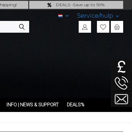
hipping!
DEALS -Save up to 50%
ng*!
last Chance: ... if gone then gone
Service/hulp
NL
INFO | NEWS & SUPPORT
DEALS%