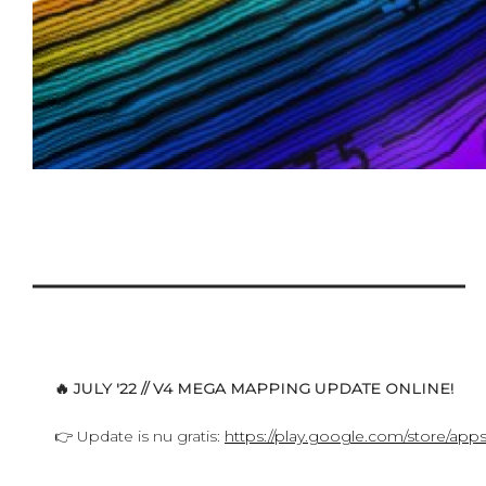
🔥 JULY '22 // V4 MEGA MAPPING UPDATE ONLINE!
👉 Update is nu gratis:
https://play.google.com/store/app