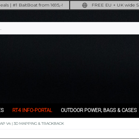
als | #1 BaitBoat from 1695,-!
FREE EU + UK wide S
ore: upgrade your fishing now!
full insured shippi
ES
RT4 INFO-PORTAL
OUTDOOR POWER, BAGS & CASES
AP V4 | 3D MAPPING & TRACKBACK