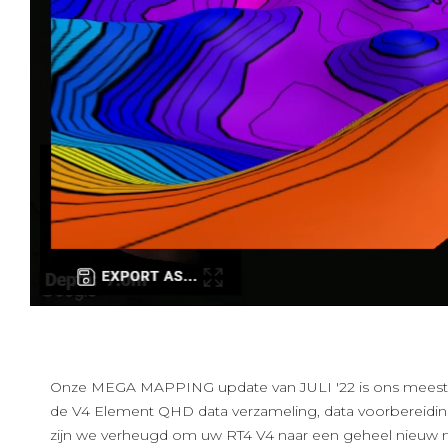
Onze MEGA MAPPING update van JULI '22 is ons meest u
de V4 Element QHD data verzameling, data voorbereiding
zijn we verheugd om uw RT4 V4 naar een geheel nieuw n