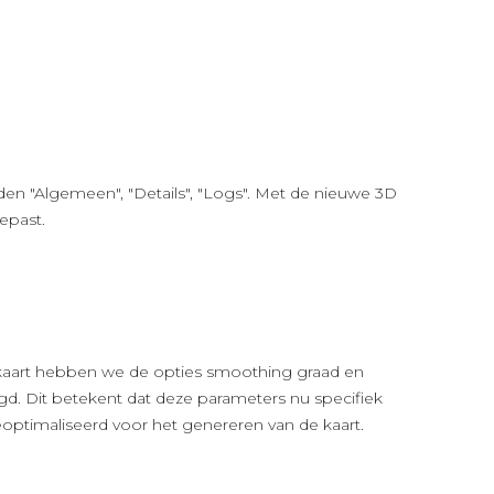
eden "Algemeen", "Details", "Logs". Met de nieuwe 3D
epast.
kaart hebben we de opties smoothing graad en
gd. Dit betekent dat deze parameters nu specifiek
ptimaliseerd voor het genereren van de kaart.