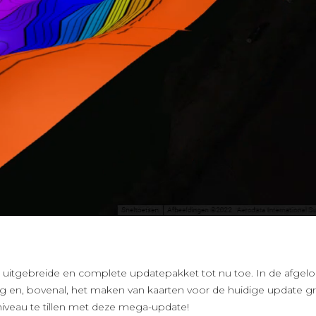
itgebreide en complete updatepakket tot nu toe. In de afgel
 en, bovenal, het maken van kaarten voor de huidige update gro
iveau te tillen met deze mega-update!