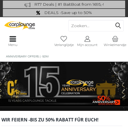
RT7 Deals | #1 BaitBoat from 1695,-!
Catch more: upgrade your fishing now!
DEALS -Save up to 50%
last Chance: ... if gone then gone
Menu
Verlanglijstje
Mijn account
Winkelmandje
ANNIVERSARY OFFERS | -50%!
WIR FEIERN -BIS ZU 50% RABATT FÜR EUCH!