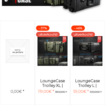
- 37%
- 46%
uitverkocht!
uitverkocht!
LoungeCase
LoungeCase
Trolley XL |
Trolley L |
Green |
Black |
0,00€ *
119,00€ *
59,00€ *
189,00€ *
109,00€ *
67x51x36cm |...
55x35x24cm |...