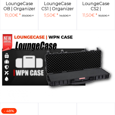
LoungeCase
LoungeCase
LoungeCase
OB | Organizer
CS1 | Organizer
CS2 |
| | ABS Black |...
| Clear |...
Organizer |
19,00€ *
9,50€ *
11,50€ *
39,00€ *
14,50€ *
16,50€ *
Clear |...
- 48%