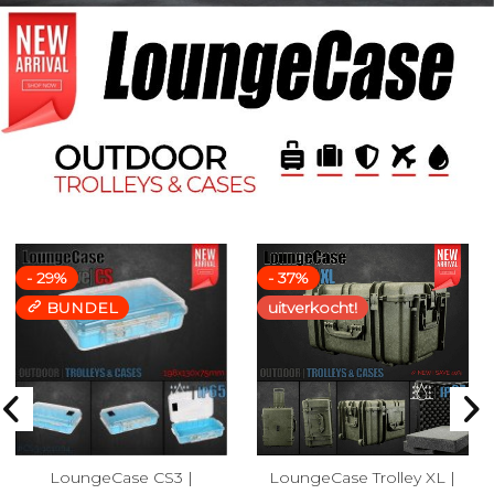
- 29%
- 37%
BUNDEL
uitverkocht!
LoungeCase CS3 |
LoungeCase Trolley XL |