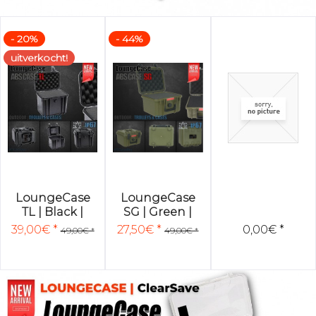
- 20%
- 44%
uitverkocht!
LoungeCase
LoungeCase
TL | Black |
SG | Green |
29x22x26cm |
27x23x18cm |
39,00€ *
27,50€ *
0,00€ *
49,00€ *
49,00€ *
incl. Foam
incl. Foam