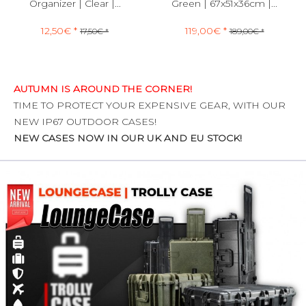
Organizer | Clear |...
Green | 67x51x36cm |...
12,50€ *
119,00€ *
17,50€ *
189,00€ *
AUTUMN IS AROUND THE CORNER!
TIME TO PROTECT YOUR EXPENSIVE GEAR, WITH OUR
NEW IP67 OUTDOOR CASES!
NEW CASES NOW IN OUR UK AND EU STOCK!