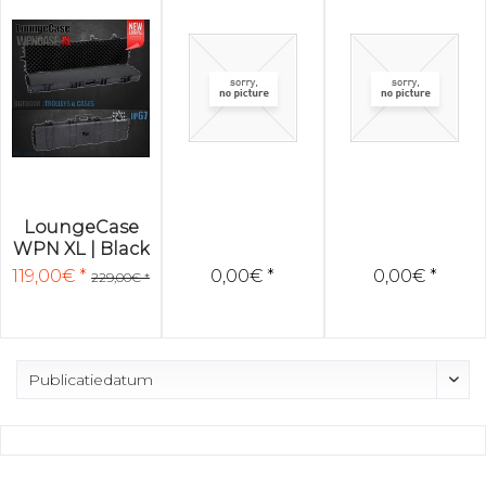
LoungeCase
WPN XL | Black
| 139x40x15cm |
119,00€ *
0,00€ *
0,00€ *
229,00€ *
incl....