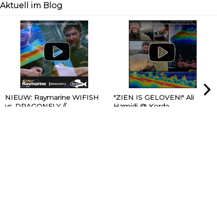
Aktuell im Blog
NIEUW: Raymarine WIFISH
"ZIEN IS GELOVEN!" Ali
vs. DRAGONFLY //...
Hamidi @ Korda...
Onze Sales & Service
Onze sales Manager bezocht
Managers Daniel en Philipp
Ali Hamidi op zijn vistrip voor
leggen het verschil, tips &
de volgende #masterclass.
tricks uit en wijzen...
[mehr]
Je zult niet...
[mehr]
RT7 Deals | #1 BaitBoat from 1695,-!
Catch more: upgrade your fishing now!
DEALS -Save up to 50%
last Chance: ... if gone then gone
Welkom bij Carplounge Tackle.