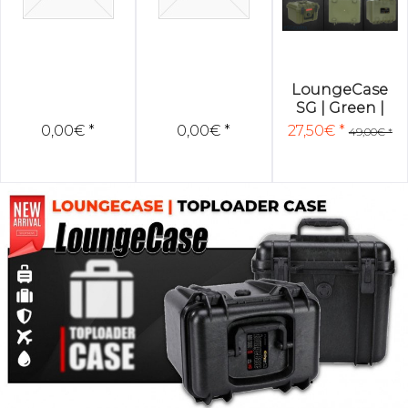
LoungeCase
SG | Green |
27x23x18cm |
0,00€ *
0,00€ *
27,50€ *
49,00€ *
incl. Foam