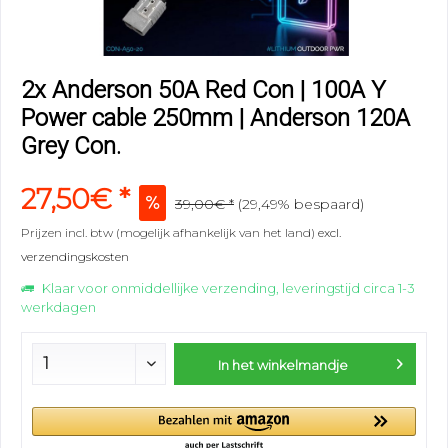
2x Anderson 50A Red Con | 100A Y
Power cable 250mm | Anderson 120A
Grey Con.
27,50€ *
39,00€ *
(29,49% bespaard)
Prijzen incl. btw (mogelijk afhankelijk van het land)
excl.
verzendingskosten
Klaar voor onmiddellijke verzending, leveringstijd circa 1-3
werkdagen
In het winkelmandje