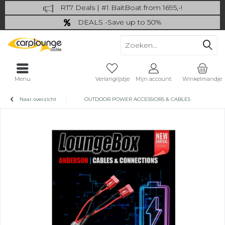
RT7 Deals | #1 BaitBoat from 1695,-!
Catch more: upgrade your fishing now!
DEALS -Save up to 50%
last Chance: ... if gone then gone
Menu
Verlanglijstje
Mijn account
Winkelmandje
Naar overzicht
OUTDOOR POWER ACCESSIORS & CABLES