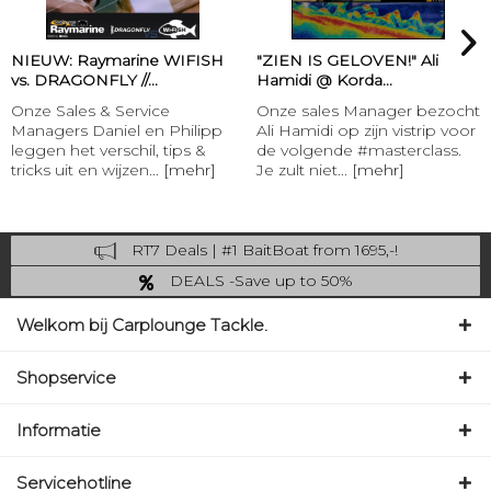
NIEUW: Raymarine WIFISH
"ZIEN IS GELOVEN!" Ali
vs. DRAGONFLY //...
Hamidi @ Korda...
Onze Sales & Service
Onze sales Manager bezocht
Managers Daniel en Philipp
Ali Hamidi op zijn vistrip voor
leggen het verschil, tips &
de volgende #masterclass.
tricks uit en wijzen...
[mehr]
Je zult niet...
[mehr]
RT7 Deals | #1 BaitBoat from 1695,-!
Catch more: upgrade your fishing now!
DEALS -Save up to 50%
last Chance: ... if gone then gone
Welkom bij Carplounge Tackle.
Shopservice
Informatie
Servicehotline