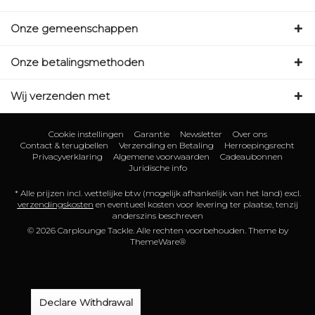
Onze gemeenschappen
Onze betalingsmethoden
Wij verzenden met
Cookie instellingen
Garantie
Newsletter
Over ons
Contact & terugbellen
Verzending en Betaling
Herroepingsrecht
Privacyverklaring
Algemene voorwaarden
Cadeaubonnen
Juridische info
* Alle prijzen incl. wettelijke btw (mogelijk afhankelijk van het land) excl.
verzendingskosten
en eventueel kosten voor levering ter plaatse, tenzij
anderszins beschreven
© 2026 Carplounge Tackle. Alle rechten voorbehouden. Theme by
ThemeWare®
Declare Withdrawal