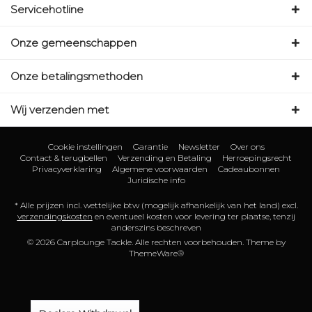
Servicehotline
Onze gemeenschappen
Onze betalingsmethoden
Wij verzenden met
Cookie instellingen
Garantie
Newsletter
Over ons
Contact & terugbellen
Verzending en Betaling
Herroepingsrecht
Privacyverklaring
Algemene voorwaarden
Cadeaubonnen
Juridische info
* Alle prijzen incl. wettelijke btw (mogelijk afhankelijk van het land) excl.
verzendingskosten
en eventueel kosten voor levering ter plaatse, tenzij
anderszins beschreven
© 2026 Carplounge Tackle. Alle rechten voorbehouden. Theme by
ThemeWare®